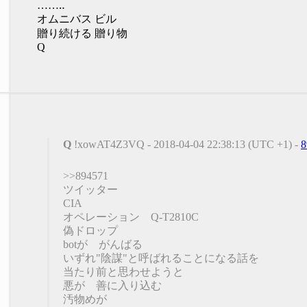
……‥
オムニバス ビル
贈り続ける 贈り物
Q
Q
!xowAT4Z3VQ - 2018-04-04 22:38:13 (UTC +1) -
8
>>894571
ツイッター
CIA
オペレーション Q-T2810C
偽ドロップ
botが がんばる
いずれ"陰謀"と呼ばれることになる話を
当たり前と思わせようと
悪が 善に入り込む
汚物めが