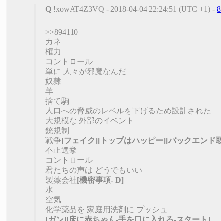
Q
!xowAT4Z3VQ - 2018-04-04 22:24:51 (UTC +1) -
8
>>894110
カネ
権力
コントロール
単に 人々が邪魔なんだ
奴隷
羊
捨て駒
人口への脅威のレベルを下げるため設計された
大規模な 外部のイベント
銃規制
戦争
[フェイク]
[トップはハッピー]
[バックエンド取
不正選挙
コントロール
君たちの声は どうでもいい
製薬会社
[機密事項- D]
水
空気
化学薬品を 家庭用洗剤に プッシュ
[ガン]
[床に赤ちゃん-手を口に入れる-スタート]