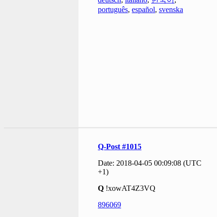
português
,
español
,
svenska
Q-Post #1015
Date: 2018-04-05 00:09:08 (UTC
+1)
Q
!xowAT4Z3VQ
896069