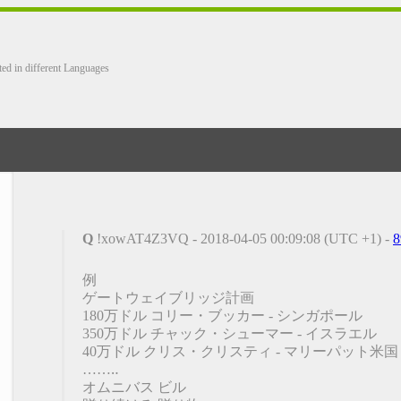
ted in different Languages
Q
!xowAT4Z3VQ - 2018-04-05 00:09:08 (UTC +1) -
8
例
ゲートウェイブリッジ計画
180万ドル コリー・ブッカー - シンガポール
350万ドル チャック・シューマー - イスラエル
40万ドル クリス・クリスティ - マリーパット米国
……‥
オムニバス ビル