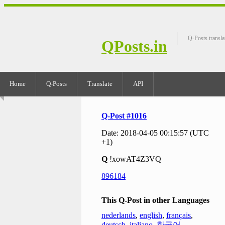
Q-Posts transla
QPosts.in
Home
Q-Posts
Translate
API
Q-Post #1016
Date: 2018-04-05 00:15:57 (UTC
+1)
Q
!xowAT4Z3VQ
896184
This Q-Post in other Languages
nederlands
,
english
,
français
,
deutsch
,
italiano
,
한국어
,