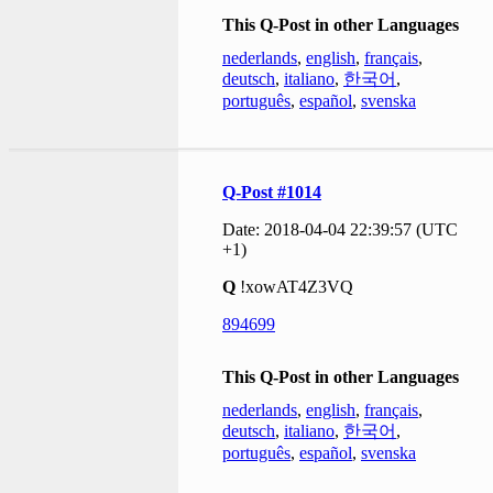
This Q-Post in other Languages
nederlands
,
english
,
français
,
deutsch
,
italiano
,
한국어
,
português
,
español
,
svenska
Q-Post #1014
Date: 2018-04-04 22:39:57 (UTC
+1)
Q
!xowAT4Z3VQ
894699
This Q-Post in other Languages
nederlands
,
english
,
français
,
deutsch
,
italiano
,
한국어
,
português
,
español
,
svenska