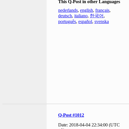
This Q-Post in other Languages
nederlands
,
english
,
français
,
deutsch
,
italiano
,
한국어
,
português
,
español
,
svenska
Q-Post #1012
Date: 2018-04-04 22:34:00 (UTC