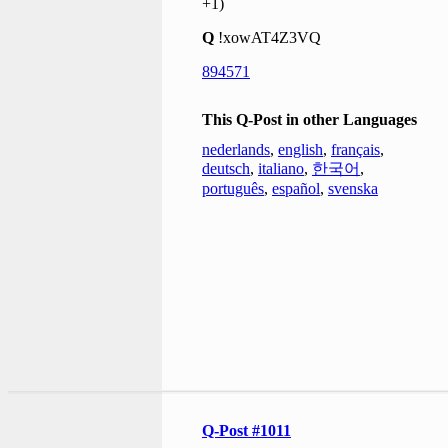
+1)
Q
!xowAT4Z3VQ
894571
This Q-Post in other Languages
nederlands
,
english
,
français
,
deutsch
,
italiano
,
한국어
,
português
,
español
,
svenska
Q-Post #1011