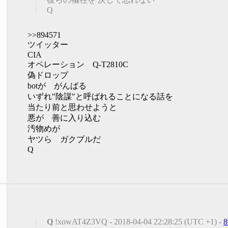
Q
>>894571
ツイッター
CIA
オペレーション Q-T2810C
偽ドロップ
botが がんばる
いずれ"陰謀"と呼ばれることになる話を
当たり前と思わせようと
悪が 善に入り込む
汚物めが
ヤツら ガクブルだ
Q
Q
!xowAT4Z3VQ - 2018-04-04 22:28:25 (UTC +1) -
8