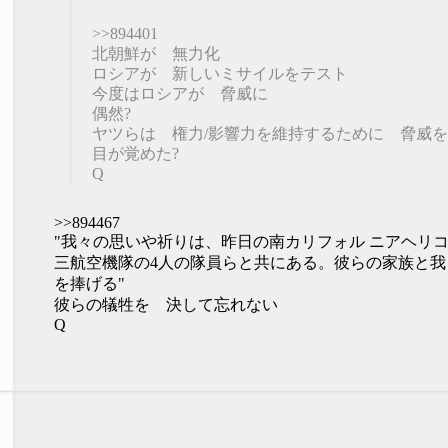
>>894401
北朝鮮が 無力化
ロシアが 新しいミサイルをテスト
今度はロシアが 脅威に
偶然?
ヤツらは 権力/影響力を維持するために 脅威
目が覚めた?
Q
>>894467
"我々の思いや祈りは、昨日の南カリフォル ニアヘリ
三航空機隊の4人の隊員らと共にある。彼らの家族と
を捧げる"
彼らの犠牲を 決して忘れない
Q