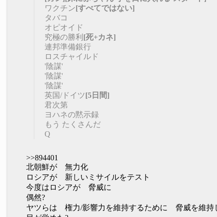
ワクチン
[すべてではない]
タバコ
オピオイド
究極の勝利
[死+カネ]
連邦準備銀行
ロスチャイルド
'陰謀'
'陰謀'
'陰謀'
英国/ドイツ
[5日間]
君次第
ヨハネの黙示録
もう たくさんだ
Q
>>894401
北朝鮮が 無力化
ロシアが 新しいミサイルをテスト
今度はロシアが 脅威に
偶然?
ヤツらは 権力/影響力を維持するために 脅威を維持