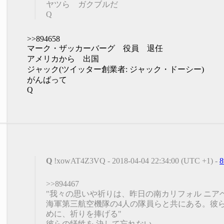
ヤツら ガクブルだ
Q
>>894658
マーク・ザッカーバーグ 役員 退任
アメリカから 出国
ジャック(ツイッター創業者: ジャック・ドーシー)
がんばって
Q
Q
!xowAT4Z3VQ - 2018-04-04 22:34:00 (UTC +1) -
8
>>894467
"我々の思いや祈りは、昨日の南カリフォル ニア
海軍第三航空機隊の4人の隊員らと共にある。彼
めに、祈りを捧げる"
彼らの犠牲を 決して忘れない