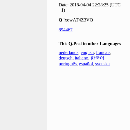
Date: 2018-04-04 22:28:25 (UTC
+1)
Q
!xowAT4Z3VQ
894467
This Q-Post in other Languages
nederlands
,
english
,
français
,
deutsch
,
italiano
,
한국어
,
português
,
español
,
svenska