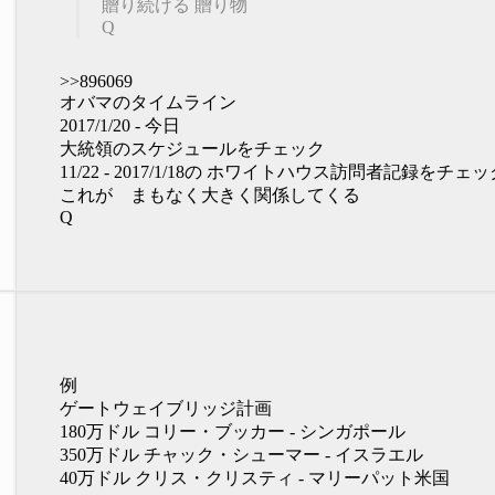
贈り続ける 贈り物
Q
>>896069
オバマのタイムライン
2017/1/20 - 今日
大統領のスケジュールをチェック
11/22 - 2017/1/18の ホワイトハウス訪問者記録をチェッ
これが まもなく大きく関係してくる
Q
例
ゲートウェイブリッジ計画
180万ドル コリー・ブッカー - シンガポール
350万ドル チャック・シューマー - イスラエル
40万ドル クリス・クリスティ - マリーパット米国