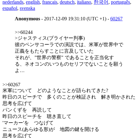
nederlands
,
english
,
français
,
deutsch
,
italiano
,
한국어
,
português
,
español
,
svenska
Anonymous
- 2017-12-09 19:31:10 (UTC +1) -
60267
>>60244
>ジャスティス(ブライヤー判事)
彼のペンサコーラでの演説では、米軍が世界中で
正義をもたらすことに言及していた
それが、”世界の警察" であることを正当化す
る、ネオコンのいつものセリフでないことを願う
よ…
>>60267
米軍について どのようなことが語られてきた?
昨日のスピーチで 多くのことが検証され 解き明かされた
思考を広げて
パンくずを 再読して
昨日のスピーチを 聴き直して
'マーカー'を つなげて
ニュース(あらゆる形)が 地図の鍵を開ける
思考を広げて