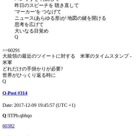
昨日のスピーチを 聴き直して
'マーカー'を つなげて
ニュース(あらゆる形)が 地図の鍵を開ける
思考を広げて
大いなる目覚め
Q
>>60291
大統領の最近のツイートに対する 米軍のタイムスタンプ -
米軍
どれだけの手掛かりが必要?
世界がひっくり返る時に
Q
Q-Post #314
Date: 2017-12-09 19:45:57 (UTC +1)
Q
!ITPb.qbhqo
60382