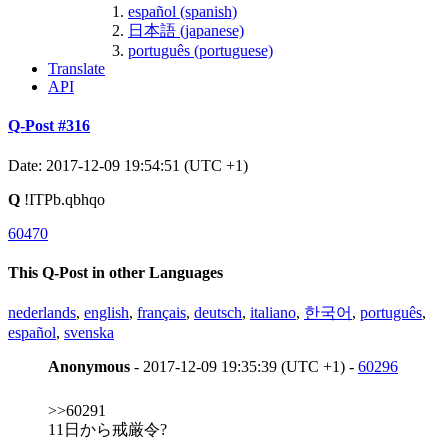
español (spanish)
日本語 (japanese)
português (portuguese)
Translate
API
Q-Post #316
Date: 2017-12-09 19:54:51 (UTC +1)
Q
!ITPb.qbhqo
60470
This Q-Post in other Languages
nederlands
,
english
,
français
,
deutsch
,
italiano
,
한국어
,
português
,
español
,
svenska
Anonymous
- 2017-12-09 19:35:39 (UTC +1) -
60296
>>60291
11日から戒厳令?