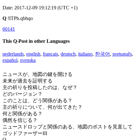
Date: 2017-12-09 19:12:19 (UTC +1)
Q
!ITPb.qbhqo
60141
This Q-Post in other Languages
nederlands
,
english
,
français
,
deutsch
,
italiano
,
한국어
,
português
,
español
,
svenska
ニュースが、地図の鍵を開ける
未来が過去を証明する
主の祈りを投稿したのは、なぜ？
どのバージョン？
このことは、どう関係がある？
主の祈りについて、何が出てきた？
何と関係がある？
偶然を信じる？
ニュースドロップと関係のある、地図のポストを見直して
ゴッドファーザーIII
Q