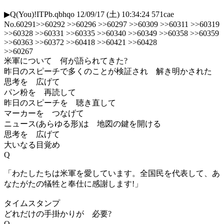
▶Q(You)!ITPb.qbhqo 12/09/17 (土) 10:34:24 571cae
No.60291>>60292 >>60296 >>60297 >>60309 >>60311 >>60319
>>60328 >>60331 >>60335 >>60340 >>60349 >>60358 >>60359
>>60363 >>60372 >>60418 >>60421 >>60428
>>60267
米軍について 何が語られてきた?
昨日のスピーチで多くのことが検証され 解き明かされた
思考を 広げて
パン粉を 再読して
昨日のスピーチを 聴き直して
マーカーを つなげて
ニュース(あらゆる形)は 地図の鍵を開ける
思考を 広げて
大いなる目覚め
Q
「わたしたちは米軍を愛しています。全国民を代表して、あ
なたがたの犠牲と奉仕に感謝します!」
タイムスタンプ
どれだけの手掛かりが 必要?
Q