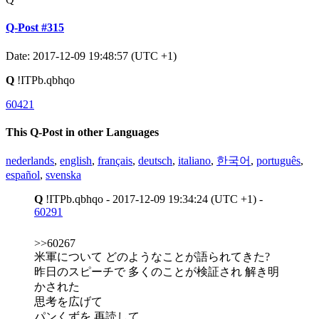
Q-Post #315
Date: 2017-12-09 19:48:57 (UTC +1)
Q
!ITPb.qbhqo
60421
This Q-Post in other Languages
nederlands
,
english
,
français
,
deutsch
,
italiano
,
한국어
,
português
,
español
,
svenska
Q
!ITPb.qbhqo - 2017-12-09 19:34:24 (UTC +1) -
60291
>>60267
米軍について どのようなことが語られてきた?
昨日のスピーチで 多くのことが検証され 解き明
かされた
思考を広げて
パンくずを 再読して