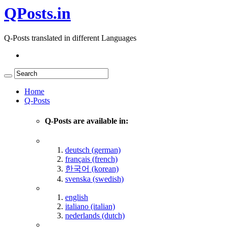
QPosts.in
Q-Posts translated in different Languages
Home
Q-Posts
Q-Posts are available in:
deutsch (german)
français (french)
한국어 (korean)
svenska (swedish)
english
italiano (italian)
nederlands (dutch)