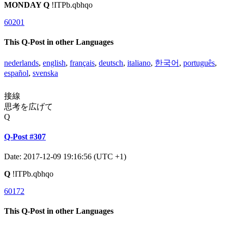
MONDAY Q
!ITPb.qbhqo
60201
This Q-Post in other Languages
nederlands
,
english
,
français
,
deutsch
,
italiano
,
한국어
,
português
,
español
,
svenska
接線
思考を広げて
Q
Q-Post #307
Date: 2017-12-09 19:16:56 (UTC +1)
Q
!ITPb.qbhqo
60172
This Q-Post in other Languages