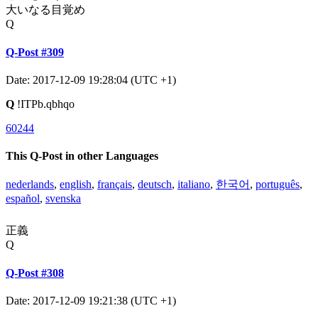
大いなる目覚め
Q
Q-Post #309
Date: 2017-12-09 19:28:04 (UTC +1)
Q
!ITPb.qbhqo
60244
This Q-Post in other Languages
nederlands
,
english
,
français
,
deutsch
,
italiano
,
한국어
,
português
,
español
,
svenska
正義
Q
Q-Post #308
Date: 2017-12-09 19:21:38 (UTC +1)