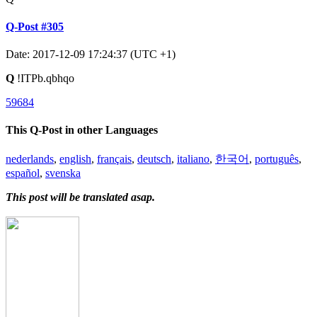
Q-Post #305
Date: 2017-12-09 17:24:37 (UTC +1)
Q
!ITPb.qbhqo
59684
This Q-Post in other Languages
nederlands
,
english
,
français
,
deutsch
,
italiano
,
한국어
,
português
,
español
,
svenska
This post will be translated asap.