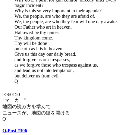
tragic incident?
Why is this so very important to their agenda?
We, the people, are who they are afraid of.
We, the people, are who they fear will one day awake.
Our Father who art in heaven,
Hallowed be thy name.
Thy kingdom come.
Thy will be done
on earth as it is in heaven.
Give us this day our daily bread,
and forgive us our trespasses,
as we forgive those who trespass against us,
and lead us not into temptation,
but deliver us from evil.
Q
>>60150
"マーカー"
地図の読み方を学んで
ニュースが、地図の鍵を開ける
Q
Q-Post #306