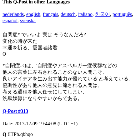
This Q-Post in other Languages
nederlands
,
english
,
français
,
deutsch
,
italiano
,
한국어
,
português
,
español
,
svenska
自閉症* でいいよ 実は そうなんだろ?
変化の時が来た
幸運を祈る、愛国者諸君
Q
*自閉症..Qは、'自閉症やアスペルガー症候群などの
他人の言葉に左右されることのない人間こそ、
良いアイデアを生み出す能力が優れている'と考えている。
協調性があり他人の意見に流される人間は、
考える過程を他人任せにしてしまい、
洗脳奴隷になりやすいからである。
Q-Post #313
Date: 2017-12-09 19:44:08 (UTC +1)
Q
!ITPb.qbhqo