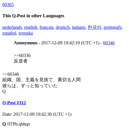
60365
This Q-Post in other Languages
nederlands
,
english
,
français
,
deutsch
,
italiano
,
한국어
,
português
,
español
,
svenska
Anonymous
- 2017-12-09 19:42:19 (UTC +1) -
60346
>>60336
反逆者
>>60346
組織、国、主義を見捨て、裏切る人間
彼らは、ずっと知っていた
Q
Q-Post #312
Date: 2017-12-09 19:42:30 (UTC +1)
Q
!ITPb.qbhqo