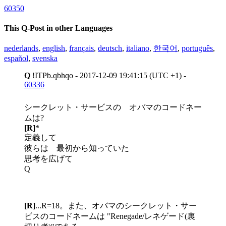
60350
This Q-Post in other Languages
nederlands
,
english
,
français
,
deutsch
,
italiano
,
한국어
,
português
,
español
,
svenska
Q
!ITPb.qbhqo - 2017-12-09 19:41:15 (UTC +1) -
60336
シークレット・サービスの オバマのコードネー
ムは?
[R]
*
定義して
彼らは 最初から知っていた
思考を広げて
Q
[R]
...R=18。また、オバマのシークレット・サー
ビスのコードネームは "Renegade/レネゲード(裏