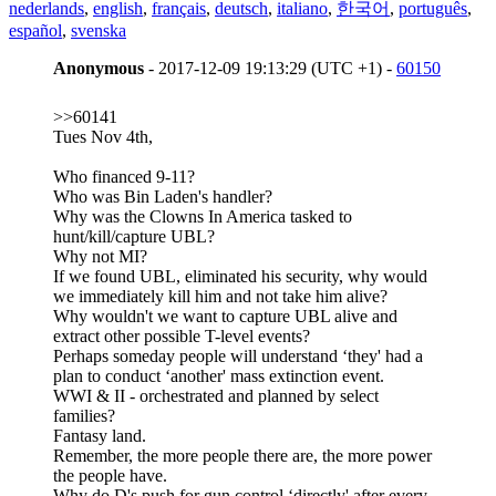
nederlands
,
english
,
français
,
deutsch
,
italiano
,
한국어
,
português
,
español
,
svenska
Anonymous
- 2017-12-09 19:13:29 (UTC +1) -
60150
>>60141
Tues Nov 4th,
Who financed 9-11?
Who was Bin Laden's handler?
Why was the Clowns In America tasked to
hunt/kill/capture UBL?
Why not MI?
If we found UBL, eliminated his security, why would
we immediately kill him and not take him alive?
Why wouldn't we want to capture UBL alive and
extract other possible T-level events?
Perhaps someday people will understand ‘they' had a
plan to conduct ‘another' mass extinction event.
WWI & II - orchestrated and planned by select
families?
Fantasy land.
Remember, the more people there are, the more power
the people have.
Why do D's push for gun control ‘directly' after every