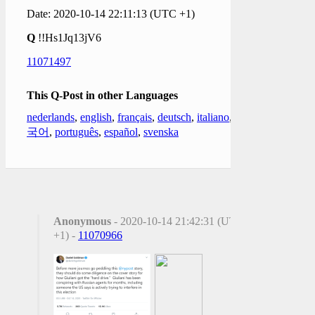
Date: 2020-10-14 22:11:13 (UTC +1)
Q
!!Hs1Jq13jV6
11071497
This Q-Post in other Languages
nederlands
,
english
,
français
,
deutsch
,
italiano
,
한
국어
,
português
,
español
,
svenska
Anonymous
- 2020-10-14 21:42:31 (UTC
+1) -
11070966