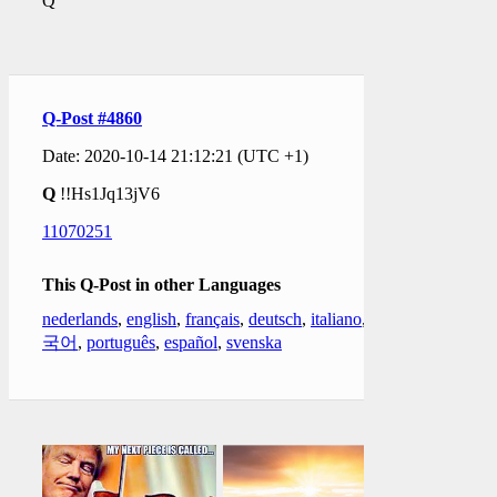
Q
Q-Post #4860
Date: 2020-10-14 21:12:21 (UTC +1)
Q
!!Hs1Jq13jV6
11070251
This Q-Post in other Languages
nederlands
,
english
,
français
,
deutsch
,
italiano
,
한
국어
,
português
,
español
,
svenska