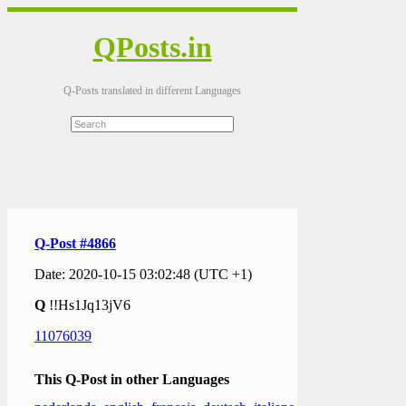
QPosts.in
Q-Posts translated in different Languages
Q-Post #4866
Date: 2020-10-15 03:02:48 (UTC +1)
Q
!!Hs1Jq13jV6
11076039
This Q-Post in other Languages