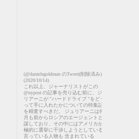
(@danielsgoldman のTweet(削除済み))
(2020/10/14)
これ以上、ジャーナリストがこの
@nypost の記事を売り込む前に、ジュ
リアーニが "ハードドライブ "をどうや
って手に入れたかについての特集記事
を精査すべきだ。 ジュリアーニは何ヶ
月も前からロシアのエージェントと共
謀しており、その中にはアメリカが積
極的に選挙に干渉しようとしていると
言っている人物も 含まれている