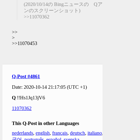
(2020/10/14の Bingニュースの Qアノ
ンのスクリーンショット)
>>11070362
>>
>
>>11070453
Q-Post #4861
Date: 2020-10-14 21:17:05 (UTC +1)
Q
!!Hs1Jq13jV6
11070362
This Q-Post in other Languages
nederlands
,
english
,
français
,
deutsch
,
italiano
,
한
국어
,
português
,
español
,
svenska