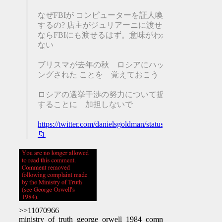
なぜFBIが コンピューターを証人喚問
するの? 店主がジュリアーニに渡せる
ならFBIにも渡せるはず。意味がわから
ない
ブリスマが去年の秋 ロシアにハッキ
ングされた ことを 覚えておこう
ロシアの選挙干渉の努力について拡散
することに 加担しないで
https://twitter.com/danielsgoldman/status/1316362085220
📁
>>11070966
ministry_of_truth_george_orwell_1984_comment_removed.jpg