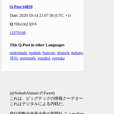
Q-Post #4859
Date: 2020-10-14 21:07:36 (UTC +1)
Q
!!Hs1Jq13jV6
11070168
This Q-Post in other Languages
nederlands
,
english
,
français
,
deutsch
,
italiano
,
한
국어
,
português
,
español
,
svenska
(@SohrabAhmari のTweet)
これは、ビッグテックの情報クーデターだ。
これはデジタルによる内戦だ。
発行部数全米最大級の新聞社 ニューヨー