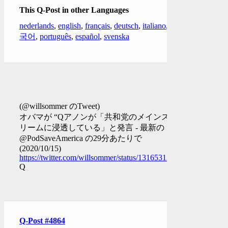
This Q-Post in other Languages
nederlands
,
english
,
français
,
deutsch
,
italiano
,
한
국어
,
português
,
español
,
svenska
(@willsommer のTweet)
オバマが “Qアノンが「共和党のメインスト
リームに浸透している」と発言 - 最新の
@PodSaveAmerica の29分あたりで
(2020/10/15)
https://twitter.com/willsommer/status/1316531307355295745
Q
Q-Post #4864