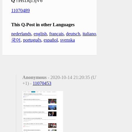
Q
!!Hs1Jq13jV6
11070489
This Q-Post in other Languages
nederlands
,
english
,
français
,
deutsch
,
italiano
,
한
국어
,
português
,
español
,
svenska
Anonymous
- 2020-10-14 21:20:35 (UTC
+1) -
11070453