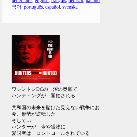
nederlands
,
english
,
français
,
deutsch
,
italiano
,
한
국어
,
português
,
español
,
svenska
ワシントンDCの 沼の奥底で
ハンティングが 開始される
共和国の未来を賭けた見えない戦争において
今、形勢が逆転した
そして…
ハンターが 今や獲物に
愛国者は コントロールされている