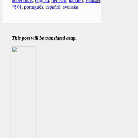
nederlands
,
english
,
deutsch
,
italiano
,
日本語
,
한
국어
,
português
,
español
,
svenska
This post will be translated asap.