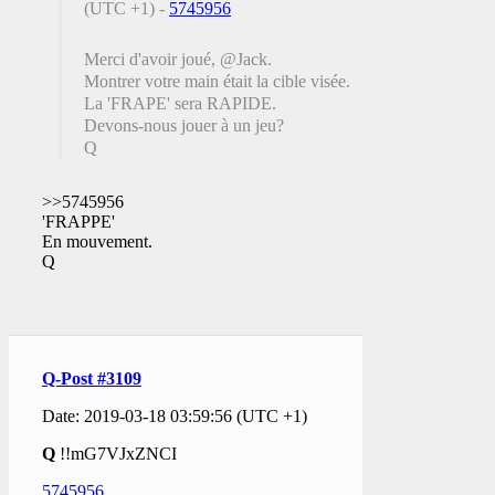
(UTC +1) -
5745956
Merci d'avoir joué, @Jack.
Montrer votre main était la cible visée.
La 'FRAPE' sera RAPIDE.
Devons-nous jouer à un jeu?
Q
>>5745956
'FRAPPE'
En mouvement.
Q
Q-Post #3109
Date: 2019-03-18 03:59:56 (UTC +1)
Q
!!mG7VJxZNCI
5745956