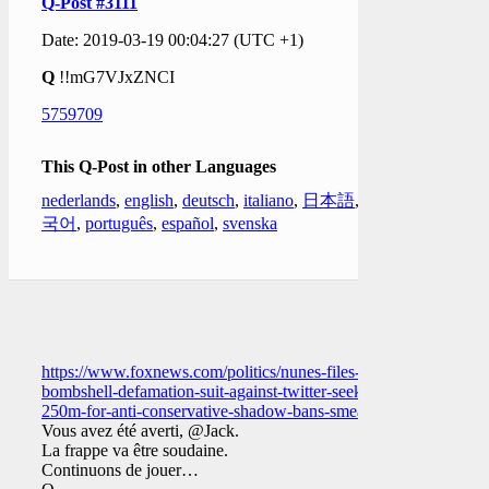
Q-Post #3111
Date: 2019-03-19 00:04:27 (UTC +1)
Q
!!mG7VJxZNCI
5759709
This Q-Post in other Languages
nederlands
,
english
,
deutsch
,
italiano
,
日本語
,
한
국어
,
português
,
español
,
svenska
https://www.foxnews.com/politics/nunes-files-
bombshell-defamation-suit-against-twitter-seeks-
250m-for-anti-conservative-shadow-bans-smears
Vous avez été averti, @Jack.
La frappe va être soudaine.
Continuons de jouer…