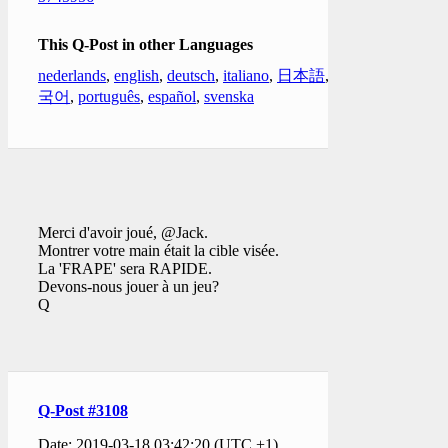
This Q-Post in other Languages
nederlands
,
english
,
deutsch
,
italiano
,
日本語
,
한
국어
,
português
,
español
,
svenska
Merci d'avoir joué, @Jack.
Montrer votre main était la cible visée.
La 'FRAPE' sera RAPIDE.
Devons-nous jouer à un jeu?
Q
Q-Post #3108
Date: 2019-03-18 03:42:20 (UTC +1)