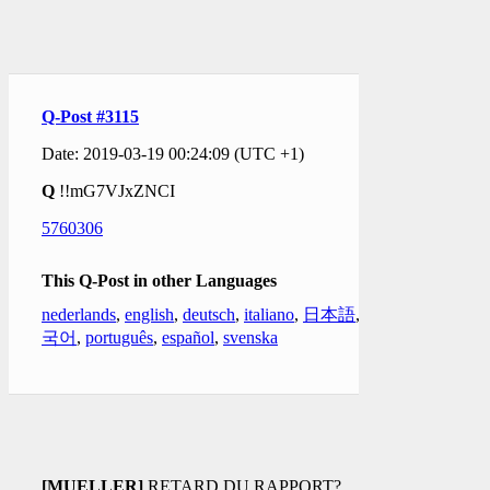
Q-Post #3115
Date: 2019-03-19 00:24:09 (UTC +1)
Q
!!mG7VJxZNCI
5760306
This Q-Post in other Languages
nederlands
,
english
,
deutsch
,
italiano
,
日本語
,
한
국어
,
português
,
español
,
svenska
[MUELLER]
RETARD DU RAPPORT?