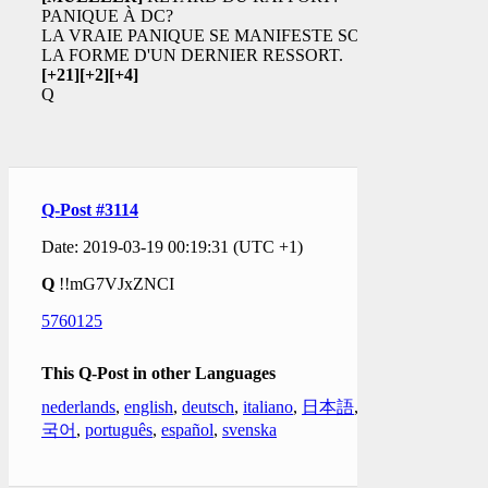
PANIQUE À DC?
LA VRAIE PANIQUE SE MANIFESTE SOUS
LA FORME D'UN DERNIER RESSORT.
[+21]
[+2]
[+4]
Q
Q-Post #3114
Date: 2019-03-19 00:19:31 (UTC +1)
Q
!!mG7VJxZNCI
5760125
This Q-Post in other Languages
nederlands
,
english
,
deutsch
,
italiano
,
日本語
,
한
국어
,
português
,
español
,
svenska