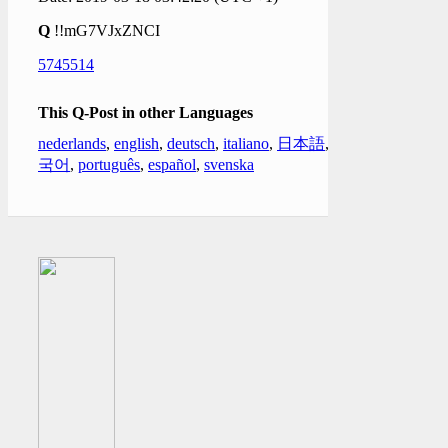
Q
!!mG7VJxZNCI
5745514
This Q-Post in other Languages
nederlands
,
english
,
deutsch
,
italiano
,
日本語
,
한
국어
,
português
,
español
,
svenska