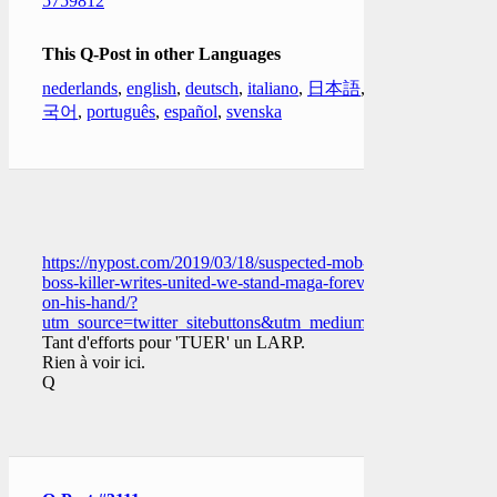
5759812
This Q-Post in other Languages
nederlands
,
english
,
deutsch
,
italiano
,
日本語
,
한
국어
,
português
,
español
,
svenska
https://nypost.com/2019/03/18/suspected-mob-
boss-killer-writes-united-we-stand-maga-forever-
on-his-hand/?
utm_source=twitter_sitebuttons&utm_medium=site%20buttons
Tant d'efforts pour 'TUER' un LARP.
Rien à voir ici.
Q