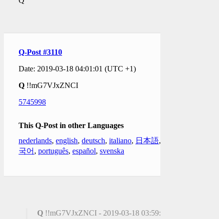
Q
Q-Post #3110
Date: 2019-03-18 04:01:01 (UTC +1)
Q
!!mG7VJxZNCI
5745998
This Q-Post in other Languages
nederlands
,
english
,
deutsch
,
italiano
,
日本語
,
한
국어
,
português
,
español
,
svenska
Q
!!mG7VJxZNCI - 2019-03-18 03:59:56