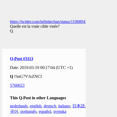
https://twitter.com/infinitechan/status/1106894519859974144
Quelle est la vraie cible visée?
Q
Q-Post #3113
Date: 2019-03-19 00:17:04 (UTC +1)
Q
!!mG7VJxZNCI
5760023
This Q-Post in other Languages
nederlands
,
english
,
deutsch
,
italiano
,
日本語
,
한
국어
,
português
,
español
,
svenska