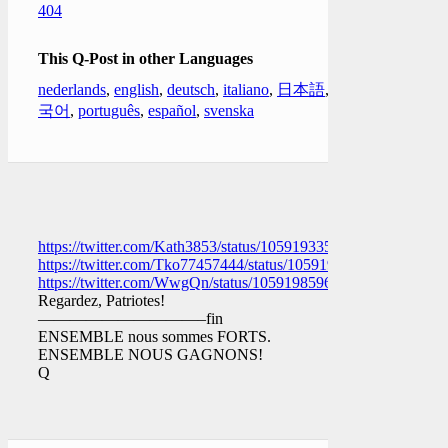
404
This Q-Post in other Languages
nederlands
,
english
,
deutsch
,
italiano
,
日本語
,
한
국어
,
português
,
español
,
svenska
https://twitter.com/Kath3853/status/1059193352585908230
https://twitter.com/Tko77457444/status/1059198355799240704
https://twitter.com/WwgQn/status/1059198596560683008
Regardez, Patriotes!
——————————–fin
ENSEMBLE nous sommes FORTS.
ENSEMBLE NOUS GAGNONS!
Q