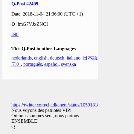
Q-Post #2409
Date: 2018-11-04 21:36:00 (UTC +1)
Q
!!mG7VJxZNCI
398
This Q-Post in other Languages
nederlands
,
english
,
deutsch
,
italiano
,
日本語
,
한
국어
,
português
,
español
,
svenska
https://twitter.com/chadkanera/status/1059181873480388609
Nous voyons des patriotes VIP!
Où nous sommes seul, nous partons
ENSEMBLE!
Q