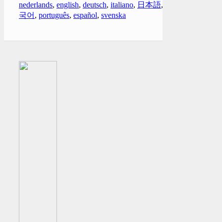
nederlands
,
english
,
deutsch
,
italiano
,
日本語
,
한
국어
,
português
,
español
,
svenska