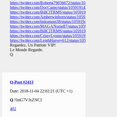
https://twitter.com/Roberta79656672/status/1059191574335119
https://twitter.com/DocCamo/status/1059191431158530048
https://twitter.com/BillCITRMS/status/1059191044145848321
https://twitter.com/Amberwinborn/status/1059189936748929024
https://twitter.com/tinksmom38/status/1059194862552207363
https://twitter.com/MAGANurse87/status/105919336785738137
https://twitter.com/BillCITRMS/status/1059192900356050946
https://twitter.com/CrissyLynnn/status/1059195550195695616
https://twitter.com/LeighHarvey612/status/10591949447563018
Regardez, Un Patriote VIP!
Le Monde Regarde.
Q
Q-Post #2413
Date: 2018-11-04 22:02:21 (UTC +1)
Q
!!mG7VJxZNCI
402