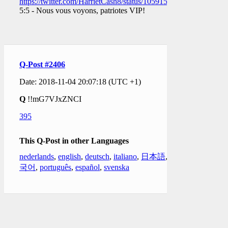
https://twitter.com/HarrietCash8/status/1059158546422661121
5:5 - Nous vous voyons, patriotes VIP!
Q-Post #2406
Date: 2018-11-04 20:07:18 (UTC +1)
Q
!!mG7VJxZNCI
395
This Q-Post in other Languages
nederlands
,
english
,
deutsch
,
italiano
,
日本語
,
한
국어
,
português
,
español
,
svenska