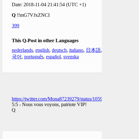
Date: 2018-11-04 21:41:54 (UTC +1)
Q
!!mG7VJxZNCI
399
This Q-Post in other Languages
nederlands
,
english
,
deutsch
,
italiano
,
日本語
,
한
국어
,
português
,
español
,
svenska
https://twitter.com/Mona87239279/status/105918265382657638
5:5 - Nous vous voyons, patriote VIP!
Q