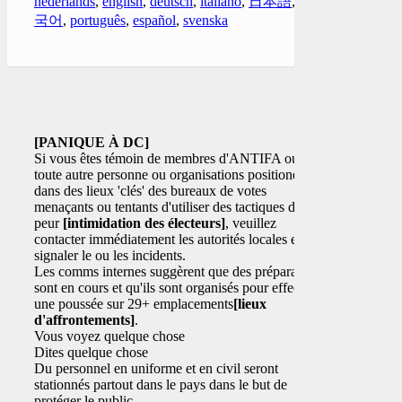
nederlands
,
english
,
deutsch
,
italiano
,
日本語
,
한
국어
,
português
,
español
,
svenska
[PANIQUE À DC]
Si vous êtes témoin de membres d'ANTIFA ou de
toute autre personne ou organisations positionées
dans des lieux 'clés' des bureaux de votes
menaçants ou tentants d'utiliser des tactiques de
peur
[intimidation des électeurs]
, veuillez
contacter immédiatement les autorités locales et
signaler le ou les incidents.
Les comms internes suggèrent que des préparatifs
sont en cours et qu'ils sont organisés pour effectuer
une poussée sur 29+ emplacements
[lieux
d'affrontements]
.
Vous voyez quelque chose
Dites quelque chose
Du personnel en uniforme et en civil seront
stationnés partout dans le pays dans le but de
protéger le public.