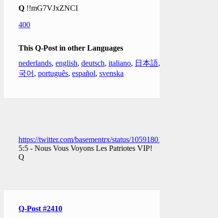
Q
!!mG7VJxZNCI
400
This Q-Post in other Languages
nederlands
,
english
,
deutsch
,
italiano
,
日本語
,
한
국어
,
português
,
español
,
svenska
https://twitter.com/basementrx/status/1059180199294709760
5:5 - Nous Vous Voyons Les Patriotes VIP!
Q
Q-Post #2410