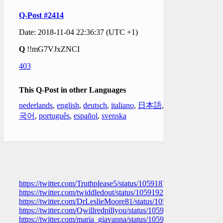
Q-Post #2414
Date: 2018-11-04 22:36:37 (UTC +1)
Q
!!mG7VJxZNCI
403
This Q-Post in other Languages
nederlands
,
english
,
deutsch
,
italiano
,
日本語
,
한
국어
,
português
,
español
,
svenska
https://twitter.com/Truthplease5/status/1059187924204433409
https://twitter.com/twiddledout/status/1059192372821704704
https://twitter.com/DrLeslieMoore81/status/1059192071255457
https://twitter.com/Qwillredpillyou/status/105919045188496179
https://twitter.com/maria_giavanna/status/105919161295220736