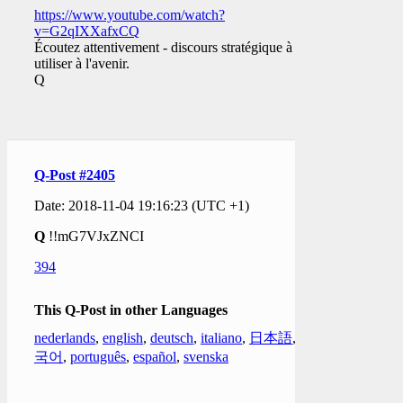
https://www.youtube.com/watch?
v=G2qIXXafxCQ
Écoutez attentivement - discours stratégique à
utiliser à l'avenir.
Q
Q-Post #2405
Date: 2018-11-04 19:16:23 (UTC +1)
Q
!!mG7VJxZNCI
394
This Q-Post in other Languages
nederlands
,
english
,
deutsch
,
italiano
,
日本語
,
한
국어
,
português
,
español
,
svenska