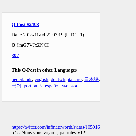
Q-Post #2408
Date: 2018-11-04 21:07:19 (UTC +1)
Q
!!mG7VJxZNCI
397
This Q-Post in other Languages
nederlands
,
english
,
deutsch
,
italiano
,
日本語
,
한
국어
,
português
,
español
,
svenska
https://twitter.com/infinateworth/status/1059169764134670336
5:5 - Nous vous voyons, patriotes VIP!