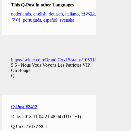
This Q-Post in other Languages
nederlands
,
english
,
deutsch
,
italiano
,
日本語
,
한
국어
,
português
,
español
,
svenska
https://twitter.com/BrandiCox15/status/1059188427369918464
5:5 - Nous Vous Voyons Les Patriotes VIP!
On Bouge.
Q
Q-Post #2412
Date: 2018-11-04 21:48:04 (UTC +1)
Q
!!mG7VJxZNCI