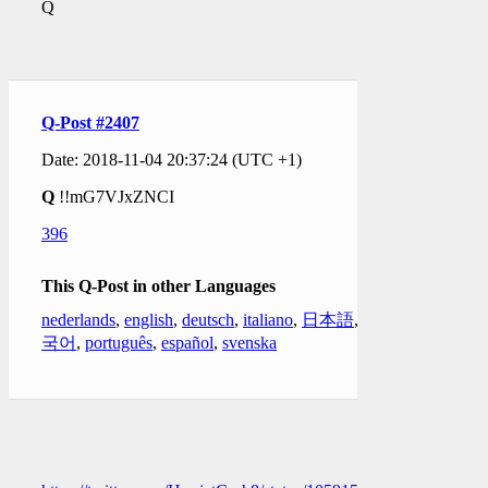
Q
Q-Post #2407
Date: 2018-11-04 20:37:24 (UTC +1)
Q
!!mG7VJxZNCI
396
This Q-Post in other Languages
nederlands
,
english
,
deutsch
,
italiano
,
日本語
,
한
국어
,
português
,
español
,
svenska