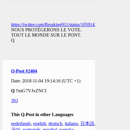
https://twitter.com/Breaking911/status/1059143657574592512
NOUS PROTÉGERONS LE VOTE.
TOUT LE MONDE SUR LE PONT.
Q
Q-Post #2404
Date: 2018-11-04 19:14:16 (UTC +1)
Q
!!mG7VJxZNCI
393
This Q-Post in other Languages
nederlands
,
english
,
deutsch
,
italiano
,
日本語
,
한
국어
,
português
,
español
,
svenska