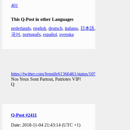
401
This Q-Post in other Languages
nederlands
,
english
,
deutsch
,
italiano
,
日本語
,
한
국어
,
português
,
español
,
svenska
https://twitter.com/Jennife61366461/status/10591837716462878
Nos Yeux Sont Partout, Patriotes VIP!
Q
Q-Post #2411
Date: 2018-11-04 21:43:14 (UTC +1)