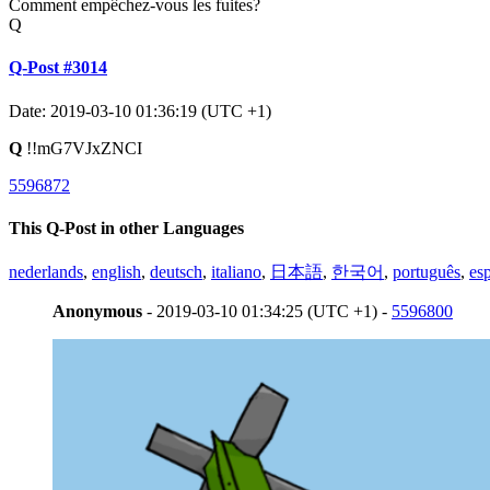
Comment empêchez-vous les fuites?
Q
Q-Post #3014
Date: 2019-03-10 01:36:19 (UTC +1)
Q
!!mG7VJxZNCI
5596872
This Q-Post in other Languages
nederlands
,
english
,
deutsch
,
italiano
,
日本語
,
한국어
,
português
,
es
Anonymous
- 2019-03-10 01:34:25 (UTC +1) -
5596800