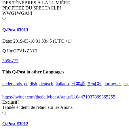
DES TÉNÈBRES À LA LUMIÈRE.
PROFITEZ DU SPECTACLE!
WWG1WGA!!!
Q
Q-Post #3013
Date: 2019-03-10 01:33:45 (UTC +1)
Q
!!mG7VJxZNCI
5596777
This Q-Post in other Languages
nederlands
,
english
,
deutsch
,
italiano
,
日本語
,
한국어
,
português
,
es
https://twitter.com/thedailybeast/status/1104471937869365255
Exclusif?
1année et demi de retard sur les Anons.
Q
Q-Post #3012