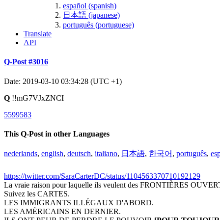
español (spanish)
日本語 (japanese)
português (portuguese)
Translate
API
Q-Post #3016
Date: 2019-03-10 03:34:28 (UTC +1)
Q
!!mG7VJxZNCI
5599583
This Q-Post in other Languages
nederlands
,
english
,
deutsch
,
italiano
,
日本語
,
한국어
,
português
,
es
https://twitter.com/SaraCarterDC/status/1104563370710192129
La vraie raison pour laquelle ils veulent des FRONTIÈRES OUVE
Suivez les CARTES.
LES IMMIGRANTS ILLÉGAUX D'ABORD.
LES AMÉRICAINS EN DERNIER.