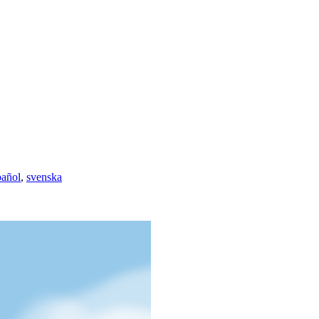
pañol
,
svenska