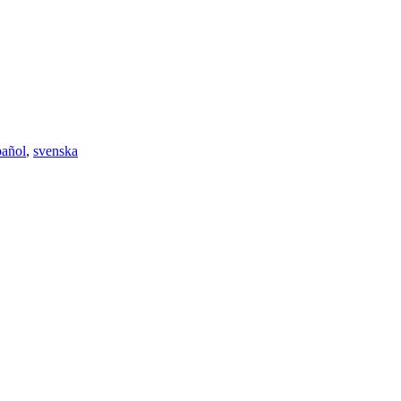
pañol
,
svenska