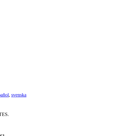
pañol
,
svenska
RTES.