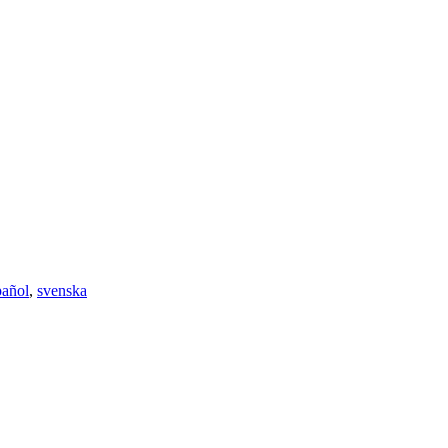
pañol
,
svenska