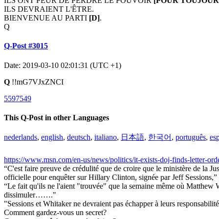
ILS ONT PEUR DE PERDRE LE POUVOIR
[POUR TOUJOUR
ILS DEVRAIENT L'ÊTRE.
BIENVENUE AU PARTI
[D]
.
Q
Q-Post #3015
Date: 2019-03-10 02:01:31 (UTC +1)
Q
!!mG7VJxZNCI
5597549
This Q-Post in other Languages
nederlands
,
english
,
deutsch
,
italiano
,
日本語
,
한국어
,
português
,
es
https://www.msn.com/en-us/news/politics/it-exists-doj-finds-letter-o
“C'est faire preuve de crédulité que de croire que le ministère de la Just
officielle pour enquêter sur Hillary Clinton, signée par Jeff Sessions,” 
“Le fait qu'ils ne l'aient "trouvée" que la semaine même où Matthew Wh
dissimuler……."
"Sessions et Whitaker ne devraient pas échapper à leurs responsa
Comment gardez-vous un secret?