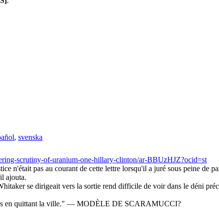
S]
.
pañol
,
svenska
rdering-scrutiny-of-uranium-one-hillary-clinton/ar-BBUzHJZ?ocid=st
ice n'était pas au courant de cette lettre lorsqu'il a juré sous peine de p
il ajouta.
itaker se dirigeait vers la sortie rend difficile de voir dans le déni pr
bilités en quittant la ville." — MODÈLE DE SCARAMUCCI?