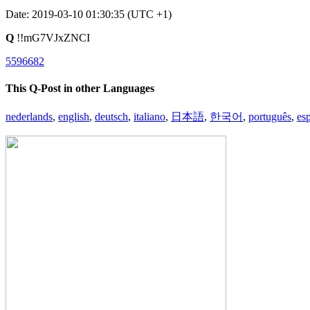
Date: 2019-03-10 01:30:35 (UTC +1)
Q
!!mG7VJxZNCI
5596682
This Q-Post in other Languages
nederlands
,
english
,
deutsch
,
italiano
,
日本語
,
한국어
,
português
,
es