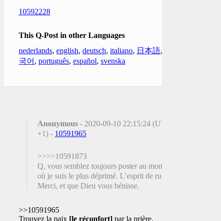
10592228
This Q-Post in other Languages
nederlands
,
english
,
deutsch
,
italiano
,
日本語
,
한
국어
,
português
,
español
,
svenska
Anonymous
- 2020-09-10 22:15:24 (UTC
+1) -
10591965
>>>>10591873
Q, vous semblez toujours poster au moment
où je suis le plus déprimé. L’esprit de ruche.
Merci, et que Dieu vous bénisse.
>>10591965
Trouvez la paix
[le réconfort]
par la prière.