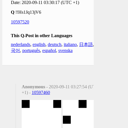
Date: 2020-09-11 03:30:17 (UTC +1)
Q
!!Hs1Jq13jV6
10597520
This Q-Post in other Languages
nederlands
,
english
,
deutsch
,
italiano
,
日本語
,
한
국어
,
português
,
español
,
svenska
Anonymous
- 2020-09-11 03:27:54 (UTC
+1) -
10597460