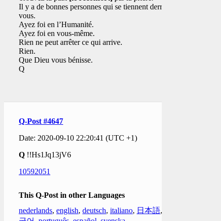
Il y a de bonnes personnes qui se tiennent derrière
vous.
Ayez foi en l’Humanité.
Ayez foi en vous-même.
Rien ne peut arrêter ce qui arrive.
Rien.
Que Dieu vous bénisse.
Q
Q-Post #4647
Date: 2020-09-10 22:20:41 (UTC +1)
Q
!!Hs1Jq13jV6
10592051
This Q-Post in other Languages
nederlands
,
english
,
deutsch
,
italiano
,
日本語
,
한
국어
,
português
,
español
,
svenska