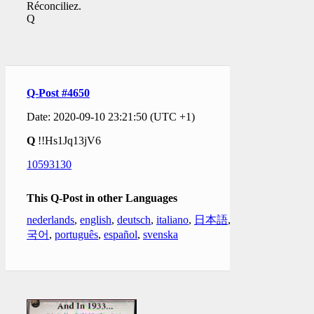
Réconciliez.
Q
Q-Post #4650
Date: 2020-09-10 23:21:50 (UTC +1)
Q
!!Hs1Jq13jV6
10593130
This Q-Post in other Languages
nederlands
,
english
,
deutsch
,
italiano
,
日本語
,
한
국어
,
português
,
español
,
svenska