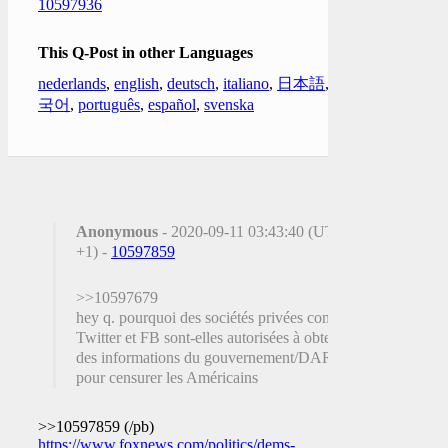
10597936
This Q-Post in other Languages
nederlands
,
english
,
deutsch
,
italiano
,
日本語
,
한
국어
,
português
,
español
,
svenska
Anonymous
- 2020-09-11 03:43:40 (UTC
+1) -
10597859
>>10597679
hey q. pourquoi des sociétés privées comme
Twitter et FB sont-elles autorisées à obtenir
des informations du gouvernement/DARPA
pour censurer les Américains
>>10597859 (/pb)
https://www.foxnews.com/politics/dems-