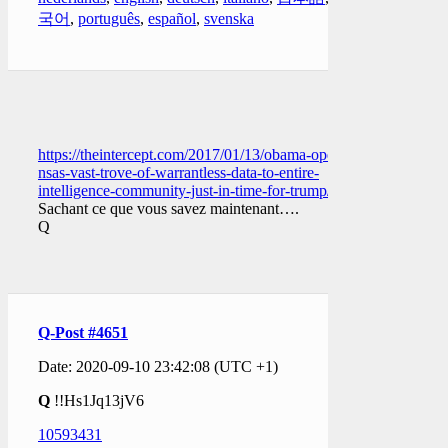
국어
,
português
,
español
,
svenska
https://theintercept.com/2017/01/13/obama-opens-
nsas-vast-trove-of-warrantless-data-to-entire-
intelligence-community-just-in-time-for-trump/
Sachant ce que vous savez maintenant….
Q
Q-Post #4651
Date: 2020-09-10 23:42:08 (UTC +1)
Q
!!Hs1Jq13jV6
10593431