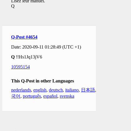
Lisez leur manuel.
Q
Q-Post #4654
Date: 2020-09-11 01:28:49 (UTC +1)
Q
!!Hs1Jq13jV6
10595154
This Q-Post in other Languages
nederlands
,
english
,
deutsch
,
italiano
,
日本語
,
한
국어
,
português
,
español
,
svenska