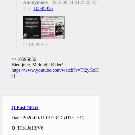
Anonymous
- 2020-09-11 01:25:05 (UTC
+1) -
10595056
>>10595013
>>10595056
Bien joué, Midnight Rider!
https://www.youtube.com/watch?v=Tt2yGzHfy7s
Q
Q-Post #4653
Date: 2020-09-11 01:23:21 (UTC +1)
Q
!!Hs1Jq13jV6