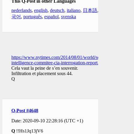
This Q-Post in other Languages
nederlands
,
english
,
deutsch
,
italiano
,
日本語
,
한
국어
,
português
,
español
,
svenska
https://www.nytimes.com/2014/08/01/world/senate-
intelligence-commitee-cia-interrogation-report.html
Cela vaut la peine de s’en souvenir.
Infiltration et placement sous 44.
Q
Q-Post #4648
Date: 2020-09-10 22:28:16 (UTC +1)
Q
!!Hs1Jq13jV6