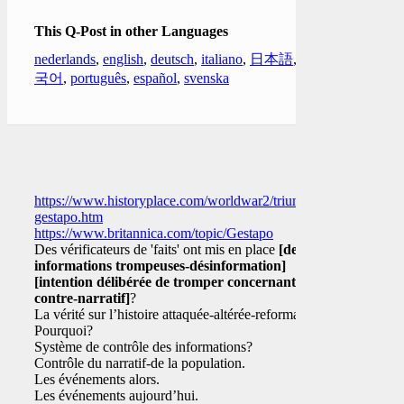
This Q-Post in other Languages
nederlands
,
english
,
deutsch
,
italiano
,
日本語
,
한
국어
,
português
,
español
,
svenska
https://www.historyplace.com/worldwar2/triumph/tr-
gestapo.htm
https://www.britannica.com/topic/Gestapo
Des vérificateurs de 'faits' ont mis en place
[des
informations trompeuses-désinformation]
[intention délibérée de tromper concernant:
contre-narratif]
?
La vérité sur l’histoire attaquée-altérée-reformatée?
Pourquoi?
Système de contrôle des informations?
Contrôle du narratif-de la population.
Les événements alors.
Les événements aujourd’hui.