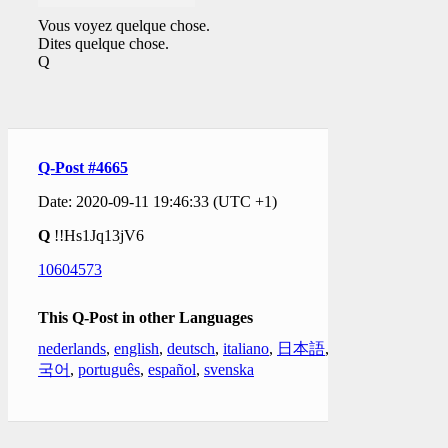
Vous voyez quelque chose.
Dites quelque chose.
Q
Q-Post #4665
Date: 2020-09-11 19:46:33 (UTC +1)
Q
!!Hs1Jq13jV6
10604573
This Q-Post in other Languages
nederlands
,
english
,
deutsch
,
italiano
,
日本語
,
한
국어
,
português
,
español
,
svenska