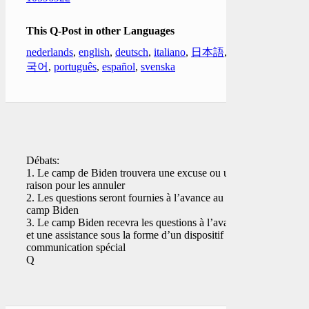
This Q-Post in other Languages
nederlands
,
english
,
deutsch
,
italiano
,
日本語
,
한
국어
,
português
,
español
,
svenska
Débats:
1. Le camp de Biden trouvera une excuse ou une
raison pour les annuler
2. Les questions seront fournies à l’avance au
camp Biden
3. Le camp Biden recevra les questions à l’avance
et une assistance sous la forme d’un dispositif de
communication spécial
Q