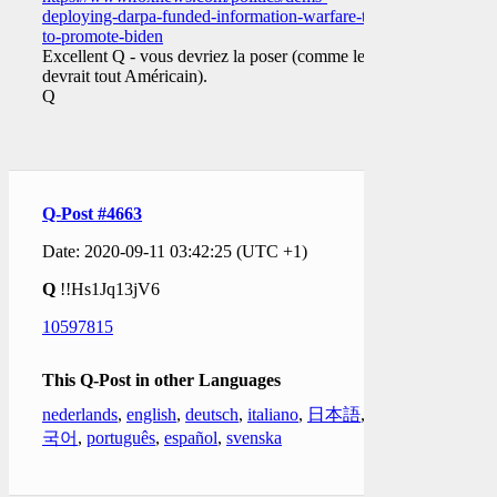
deploying-darpa-funded-information-warfare-tool-
to-promote-biden
Excellent Q - vous devriez la poser (comme le
devrait tout Américain).
Q
Q-Post #4663
Date: 2020-09-11 03:42:25 (UTC +1)
Q
!!Hs1Jq13jV6
10597815
This Q-Post in other Languages
nederlands
,
english
,
deutsch
,
italiano
,
日本語
,
한
국어
,
português
,
español
,
svenska