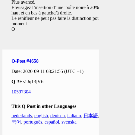
Plus avancé.
Envisagez l’insertion d’une 'boîte noire à 20%' en
haut et en bas à gauche/à droite.
Le renifleur ne peut pas faire la distinction pour le
moment.
Q
Q-Post #4658
Date: 2020-09-11 03:21:55 (UTC +1)
Q
!!Hs1Jq13jV6
10597304
This Q-Post in other Languages
nederlands
,
english
,
deutsch
,
italiano
,
日本語
,
한
국어
,
português
,
español
,
svenska