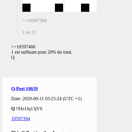
>>10597394
1 ou 2?
>>10597460
1 est suffisant pour 20% du total.
Q
Q-Post #4659
Date: 2020-09-11 03:25:24 (UTC +1)
Q
!!Hs1Jq13jV6
10597394