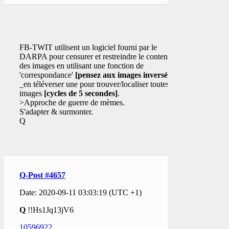
FB-TWIT utilisent un logiciel fourni par le
DARPA pour censurer et restreindre le contenu
des images en utilisant une fonction de
'correspondance'
[pensez aux images inversées]
_en téléverser une pour trouver/localiser toutes les
images
[cycles de 5 secondes]
.
>Approche de guerre de mèmes.
S'adapter & surmonter.
Q
Q-Post #4657
Date: 2020-09-11 03:03:19 (UTC +1)
Q
!!Hs1Jq13jV6
10596922