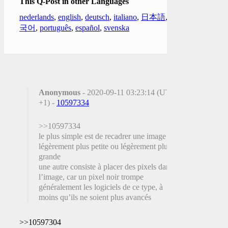
This Q-Post in other Languages
nederlands
,
english
,
deutsch
,
italiano
,
日本語
,
한
국어
,
português
,
español
,
svenska
Anonymous
- 2020-09-11 03:23:14 (UTC
+1) -
10597334
>>10597334
le plus simple est de recadrer une image
légèrement plus petite ou légèrement plus
grande
une autre consiste à placer des pixels dans
l’image, car un pixel noir trompe
généralement les logiciels de ce type, à
moins qu’ils ne soient plus avancés
>>10597304