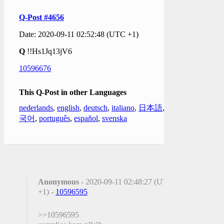
Q-Post #4656
Date: 2020-09-11 02:52:48 (UTC +1)
Q
!!Hs1Jq13jV6
10596676
This Q-Post in other Languages
nederlands
,
english
,
deutsch
,
italiano
,
日本語
,
한
국어
,
português
,
español
,
svenska
Anonymous
- 2020-09-11 02:48:27 (UTC
+1) -
10596595
>>10596595