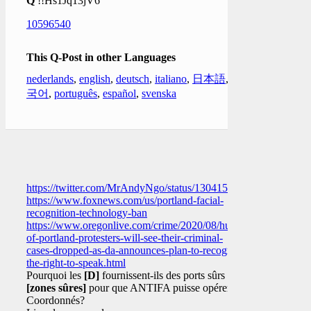
Q
!!Hs1Jq13jV6
10596540
This Q-Post in other Languages
nederlands
,
english
,
deutsch
,
italiano
,
日本語
,
한
국어
,
português
,
español
,
svenska
https://twitter.com/MrAndyNgo/status/1304150777900855296
https://www.foxnews.com/us/portland-facial-
recognition-technology-ban
https://www.oregonlive.com/crime/2020/08/hundreds-
of-portland-protesters-will-see-their-criminal-
cases-dropped-as-da-announces-plan-to-recognize-
the-right-to-speak.html
Pourquoi les
[D]
fournissent-ils des ports sûrs
[zones sûres]
pour que ANTIFA puisse opérer?
Coordonnés?