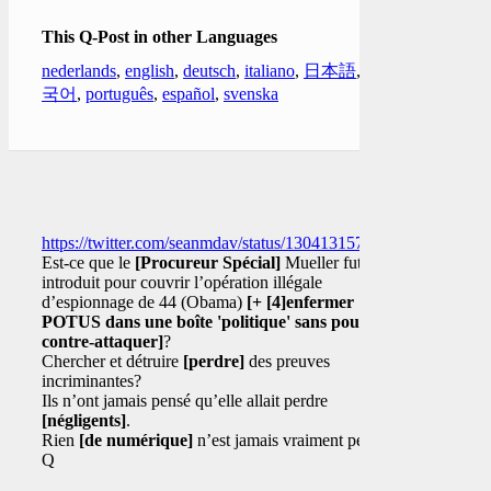
This Q-Post in other Languages
nederlands
,
english
,
deutsch
,
italiano
,
日本語
,
한
국어
,
português
,
español
,
svenska
https://twitter.com/seanmdav/status/1304131579397189634
Est-ce que le
[Procureur Spécial]
Mueller fut
introduit pour couvrir l’opération illégale
d’espionnage de 44 (Obama)
[+
[4]
enfermer
POTUS dans une boîte 'politique' sans pouvoir
contre-attaquer]
?
Chercher et détruire
[perdre]
des preuves
incriminantes?
Ils n’ont jamais pensé qu’elle allait perdre
[négligents]
.
Rien
[de numérique]
n’est jamais vraiment perdu.
Q