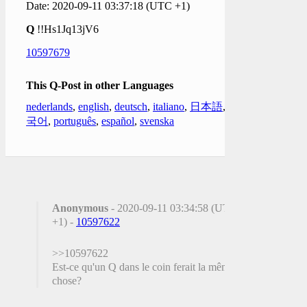
Date: 2020-09-11 03:37:18 (UTC +1)
Q
!!Hs1Jq13jV6
10597679
This Q-Post in other Languages
nederlands
,
english
,
deutsch
,
italiano
,
日本語
,
한
국어
,
português
,
español
,
svenska
Anonymous
- 2020-09-11 03:34:58 (UTC
+1) -
10597622
>>10597622
Est-ce qu'un Q dans le coin ferait la même
chose?