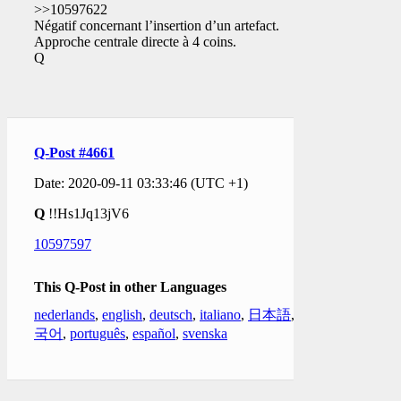
>>10597622
Négatif concernant l’insertion d’un artefact.
Approche centrale directe à 4 coins.
Q
Q-Post #4661
Date: 2020-09-11 03:33:46 (UTC +1)
Q
!!Hs1Jq13jV6
10597597
This Q-Post in other Languages
nederlands
,
english
,
deutsch
,
italiano
,
日本語
,
한
국어
,
português
,
español
,
svenska