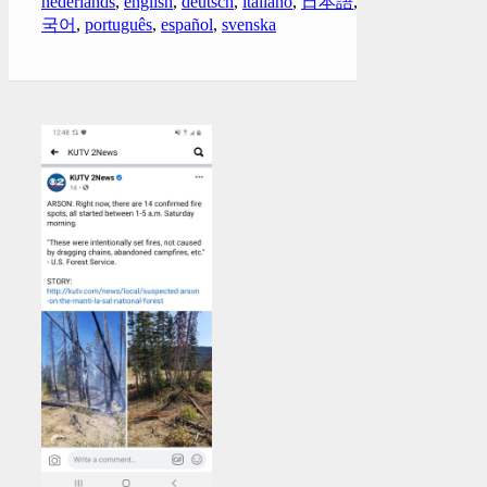
nederlands
,
english
,
deutsch
,
italiano
,
日本語
,
한
국어
,
português
,
español
,
svenska