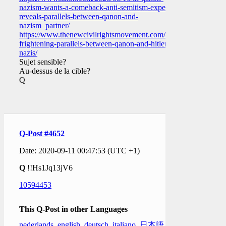
nazism-wants-a-comeback-anti-semitism-expert-
reveals-parallels-between-qanon-and-
nazism_partner/
https://www.thenewcivilrightsmovement.com/2020/09/the-
frightening-parallels-between-qanon-and-hitlers-
nazis/
Sujet sensible?
Au-dessus de la cible?
Q
Q-Post #4652
Date: 2020-09-11 00:47:53 (UTC +1)
Q
!!Hs1Jq13jV6
10594453
This Q-Post in other Languages
nederlands
,
english
,
deutsch
,
italiano
,
日本語
,
한