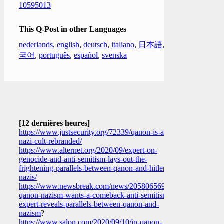
10595013
This Q-Post in other Languages
nederlands
,
english
,
deutsch
,
italiano
,
日本語
,
한
국어
,
português
,
español
,
svenska
[12 dernières heures]
https://www.justsecurity.org/72339/qanon-is-a-
nazi-cult-rebranded/
https://www.alternet.org/2020/09/expert-on-
genocide-and-anti-semitism-lays-out-the-
frightening-parallels-between-qanon-and-hitlers-
nazis/
https://www.newsbreak.com/news/2058065696143/in-
qanon-nazism-wants-a-comeback-anti-semitism-
expert-reveals-parallels-between-qanon-and-
nazism
?
https://www.salon.com/2020/09/10/in-qanon-