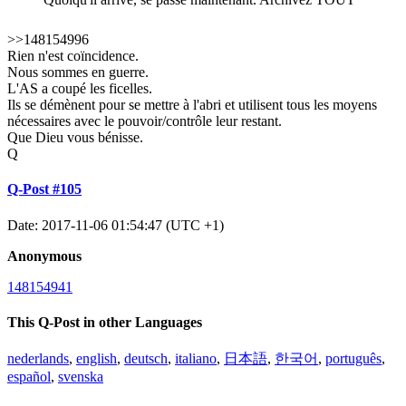
>>148154996
Rien n'est coïncidence.
Nous sommes en guerre.
L'AS a coupé les ficelles.
Ils se démènent pour se mettre à l'abri et utilisent tous les moyens
nécessaires avec le pouvoir/contrôle leur restant.
Que Dieu vous bénisse.
Q
Q-Post #105
Date: 2017-11-06 01:54:47 (UTC +1)
Anonymous
148154941
This Q-Post in other Languages
nederlands
,
english
,
deutsch
,
italiano
,
日本語
,
한국어
,
português
,
español
,
svenska