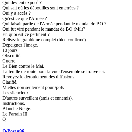
Qui devient exposé ?
Qui sait où les dépouilles sont enterrées ?
Qui y a accès ?
Qu'est-ce que l'Armée ?
Qui faisait partie de l'Armée pendant le mandat de BO ?
Qui fut viré pendant le mandat de BO (Mil)?
En quoi est-ce pertinent ?
Relisez le graphique complet (bien confirmé).
Dépeignez l'image.
10 jours.
Obscurité.
Guerre.
Le Bien contre le Mal.
La feuille de route pour la vue d'ensemble se trouve ici.
Revoyez le déroulement des diffusions.
Clarifié.
Miettes non seulement pour /pol/.
Les silencieux.
D'autres surveillent (amis et ennemis).
Instructions.
Blanche Neige.
Le Parrain III.
Q
Q-Post #96