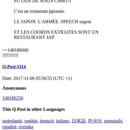
PUTAIN DE JESUS CHrisT!!
C'est un restaurant japonais.
LE JAPON. L'ARMÉE. SPEECH urgent
ET LES COORDS EXTRAITES SONT UN
RESTAURANT JAP
>>148186000
!!!!!!!!!!!
Q-Post #114
Date: 2017-11-06 05:56:55 (UTC +1)
Anonymous
148186256
This Q-Post in other Languages
nederlands
,
english
,
deutsch
,
italiano
,
日本語
,
한국어
,
português
,
español
,
svenska