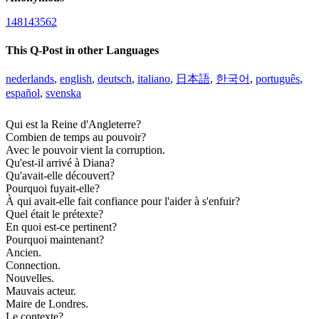
148143562
This Q-Post in other Languages
nederlands
,
english
,
deutsch
,
italiano
,
日本語
,
한국어
,
português
,
español
,
svenska
Qui est la Reine d'Angleterre?
Combien de temps au pouvoir?
Avec le pouvoir vient la corruption.
Qu'est-il arrivé à Diana?
Qu'avait-elle découvert?
Pourquoi fuyait-elle?
À qui avait-elle fait confiance pour l'aider à s'enfuir?
Quel était le prétexte?
En quoi est-ce pertinent?
Pourquoi maintenant?
Ancien.
Connection.
Nouvelles.
Mauvais acteur.
Maire de Londres.
Le contexte?