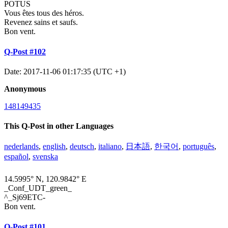
POTUS
Vous êtes tous des héros.
Revenez sains et saufs.
Bon vent.
Q-Post #102
Date: 2017-11-06 01:17:35 (UTC +1)
Anonymous
148149435
This Q-Post in other Languages
nederlands
,
english
,
deutsch
,
italiano
,
日本語
,
한국어
,
português
,
español
,
svenska
14.5995° N, 120.9842° E
_Conf_UDT_green_
^_Sj69ETC-
Bon vent.
Q-Post #101