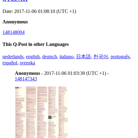
Date: 2017-11-06 01:08:10 (UTC +1)
Anonymous
148148004
This Q-Post in other Languages
nederlands
,
english
,
deutsch
,
italiano
,
日本語
,
한국어
,
português
,
español
,
svenska
Anonymous
- 2017-11-06 01:03:39 (UTC +1) -
148147343