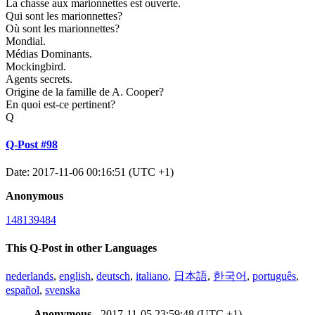
La chasse aux marionnettes est ouverte.
Qui sont les marionnettes?
Où sont les marionnettes?
Mondial.
Médias Dominants.
Mockingbird.
Agents secrets.
Origine de la famille de A. Cooper?
En quoi est-ce pertinent?
Q
Q-Post #98
Date: 2017-11-06 00:16:51 (UTC +1)
Anonymous
148139484
This Q-Post in other Languages
nederlands
,
english
,
deutsch
,
italiano
,
日本語
,
한국어
,
português
,
español
,
svenska
Anonymous
- 2017-11-05 23:59:48 (UTC +1) -