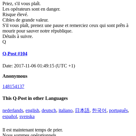
Priez, s'il vous plaît.
Les opérateurs sont en danger.
Risque élevé.
Cibles de grande valeur.
S'il vous plaît, prenez une pause et remerciez ceux qui sont prêts à
mourir pour sauver notre république.
Détails à suivre.
Q
Q-Post #104
Date: 2017-11-06 01:49:15 (UTC +1)
Anonymous
148154137
This Q-Post in other Languages
nederlands
,
english
,
deutsch
,
italiano
,
日本語
,
한국어
,
português
,
español
,
svenska
Il est maintenant temps de prier.
Nous sommes opérationnels.