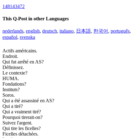
148143472
This Q-Post in other Languages
nederlands
,
english
,
deutsch
,
italiano
,
日本語
,
한국어
,
português
,
español
,
svenska
Actifs américains.
Endroit.
Qui fut arrêté en AS?
Définissez.
Le contexte?
HUMA.
Fondations?
Instituts?
Soros.
Qui a été assassiné en AS?
Qui a tiré?
Qui a vraiment tiré?
Pourquoi tirerait-on?
Suivez l'argent.
Qui tire les ficelles?
Ficelles détachées.