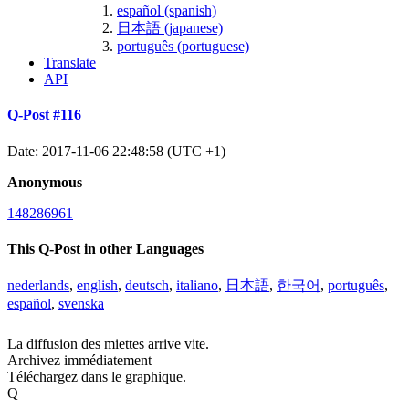
español (spanish)
日本語 (japanese)
português (portuguese)
Translate
API
Q-Post #116
Date: 2017-11-06 22:48:58 (UTC +1)
Anonymous
148286961
This Q-Post in other Languages
nederlands
,
english
,
deutsch
,
italiano
,
日本語
,
한국어
,
português
,
español
,
svenska
La diffusion des miettes arrive vite.
Archivez immédiatement
Téléchargez dans le graphique.
Q