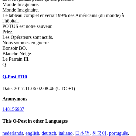
Monde Imaginaire.
Monde Imaginaire.
Le tableau complet enverrait 99% des Américains (du monde) à
l'hôpital.
POTUS est notre sauveur.
Priez.
Les Opérateurs sont actifs.
Nous sommes en guerre.
Bonsoir BO.
Blanche Neige.
Le Parrain III.
Q
Q-Post #110
Date: 2017-11-06 02:08:46 (UTC +1)
Anonymous
148156937
This Q-Post in other Languages
nederlands
,
english
,
deutsch
,
italiano
,
日本語
,
한국어
,
português
,