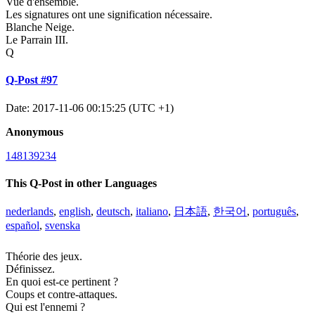
Vue d'ensemble.
Les signatures ont une signification nécessaire.
Blanche Neige.
Le Parrain III.
Q
Q-Post #97
Date: 2017-11-06 00:15:25 (UTC +1)
Anonymous
148139234
This Q-Post in other Languages
nederlands
,
english
,
deutsch
,
italiano
,
日本語
,
한국어
,
português
,
español
,
svenska
Théorie des jeux.
Définissez.
En quoi est-ce pertinent ?
Coups et contre-attaques.
Qui est l'ennemi ?