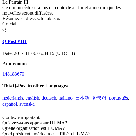
Le Parrain III.
Ce qui précède sera mis en contexte au fur et à mesure que les
nouvelles seront diffusées.
Résumez et dressez le tableau.
Crucial.
Q
Q-Post #111
Date: 2017-11-06 05:34:15 (UTC +1)
Anonymous
148183670
This Q-Post in other Languages
nederlands
,
english
,
deutsch
,
italiano
,
日本語
,
한국어
,
português
,
español
,
svenska
Contexte important:
Qu'avez-vous appris sur HUMA?
Quelle organisation est HUMA?
Quel président américain est affilié à HUMA?