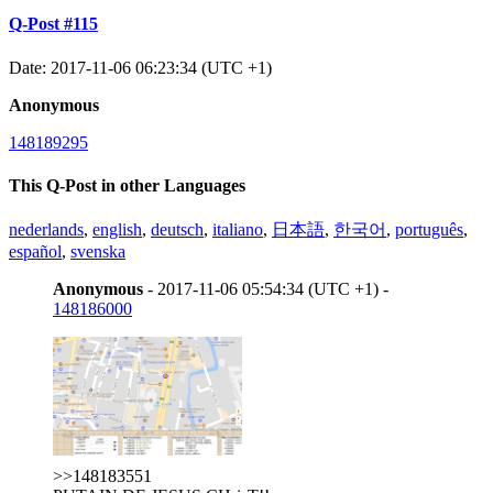
Q-Post #115
Date: 2017-11-06 06:23:34 (UTC +1)
Anonymous
148189295
This Q-Post in other Languages
nederlands
,
english
,
deutsch
,
italiano
,
日本語
,
한국어
,
português
,
español
,
svenska
Anonymous
- 2017-11-06 05:54:34 (UTC +1) -
148186000
>>148183551