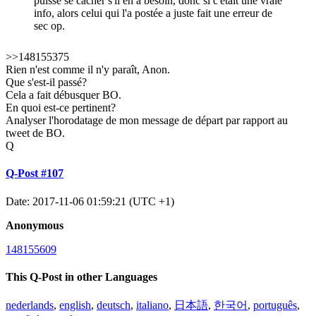
puisse se cacher s'il en a besoin, donc si c'était une vraie
info, alors celui qui l'a postée a juste fait une erreur de
sec op.
>>148155375
Rien n'est comme il n'y paraît, Anon.
Que s'est-il passé?
Cela a fait débusquer BO.
En quoi est-ce pertinent?
Analyser l'horodatage de mon message de départ par rapport au
tweet de BO.
Q
Q-Post #107
Date: 2017-11-06 01:59:21 (UTC +1)
Anonymous
148155609
This Q-Post in other Languages
nederlands
,
english
,
deutsch
,
italiano
,
日本語
,
한국어
,
português
,