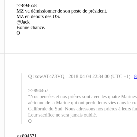
>>894658
MZ va démissionner de son poste de président.
MZ en dehors des US.
@Jack
Bonne chance.
Q
Q
!xowAT4Z3VQ - 2018-04-04 22:34:00 (UTC +1) -
8
>>894467
"Nos pensées et nos prières sont avec les quatre Marine
aérienne de la Marine qui ont perdu leurs vies dans le cr
Californie du Sud. Nous adressons nos prières à leurs f
Leur sacrifice ne sera jamais oublié.
Q
>>894571