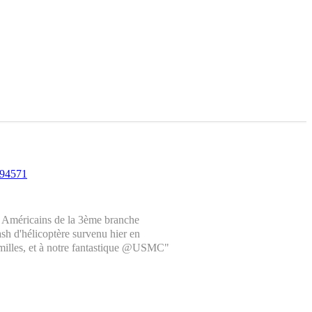
94571
s Américains de la 3ème branche
ash d'hélicoptère survenu hier en
amilles, et à notre fantastique @USMC"