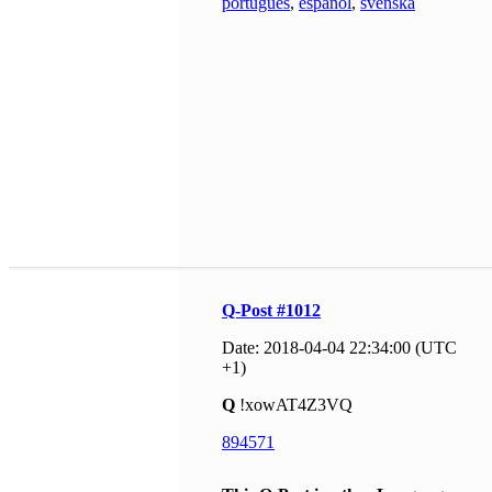
português
,
español
,
svenska
Q-Post #1012
Date: 2018-04-04 22:34:00 (UTC
+1)
Q
!xowAT4Z3VQ
894571