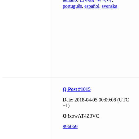
português
,
español
,
svenska
Q-Post #1015
Date: 2018-04-05 00:09:08 (UTC
+1)
Q
!xowAT4Z3VQ
896069