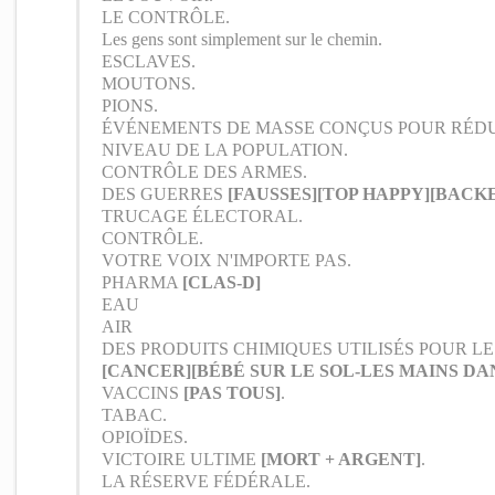
LE CONTRÔLE.
Les gens sont simplement sur le chemin.
ESCLAVES.
MOUTONS.
PIONS.
ÉVÉNEMENTS DE MASSE CONÇUS POUR RÉDU
NIVEAU DE LA POPULATION.
CONTRÔLE DES ARMES.
DES GUERRES
[FAUSSES]
[TOP HAPPY]
[BACK
TRUCAGE ÉLECTORAL.
CONTRÔLE.
VOTRE VOIX N'IMPORTE PAS.
PHARMA
[CLAS-D]
EAU
AIR
DES PRODUITS CHIMIQUES UTILISÉS POUR L
[CANCER]
[BÉBÉ SUR LE SOL-LES MAINS DA
VACCINS
[PAS TOUS]
.
TABAC.
OPIOÏDES.
VICTOIRE ULTIME
[MORT + ARGENT]
.
LA RÉSERVE FÉDÉRALE.