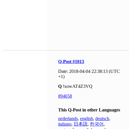
Q-Post #1013
Date: 2018-04-04 22:38:13 (UTC
+1)
Q
!xowAT4Z3VQ
894658
This Q-Post in other Languages
nederlands
,
english
,
deutsch
,
italiano
,
日本語
,
한국어
,