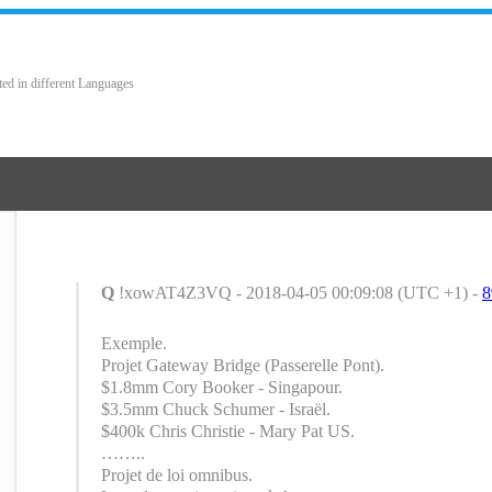
ted in different Languages
Q
!xowAT4Z3VQ - 2018-04-05 00:09:08 (UTC +1) -
8
Exemple.
Projet Gateway Bridge (Passerelle Pont).
$1.8mm Cory Booker - Singapour.
$3.5mm Chuck Schumer - Israël.
$400k Chris Christie - Mary Pat US.
……..
Projet de loi omnibus.