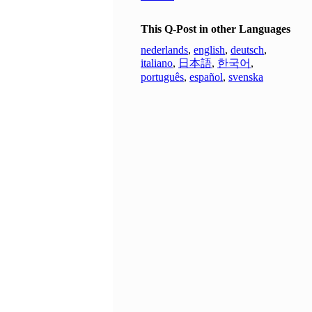
This Q-Post in other Languages
nederlands
,
english
,
deutsch
,
italiano
,
日本語
,
한국어
,
português
,
español
,
svenska