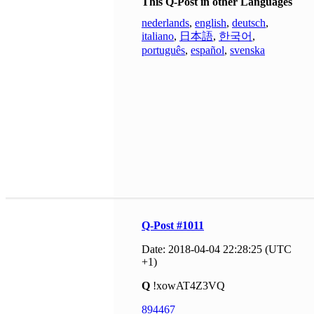
This Q-Post in other Languages
nederlands
,
english
,
deutsch
,
italiano
,
日本語
,
한국어
,
português
,
español
,
svenska
Q-Post #1011
Date: 2018-04-04 22:28:25 (UTC
+1)
Q
!xowAT4Z3VQ
894467