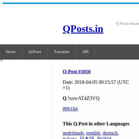
Q-Posts transla
QPosts.in
Home
Q-Posts
Translate
API
Q-Post #1016
Date: 2018-04-05 00:15:57 (UTC
+1)
Q
!xowAT4Z3VQ
896184
This Q-Post in other Languages
nederlands
,
english
,
deutsch
,
italiano
,
日本語
,
한국어
,