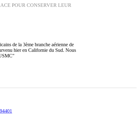
NACE POUR CONSERVER LEUR
icains de la 3ème branche aérienne de
 survenu hier en Californie du Sud. Nous
e @USMC"
94401