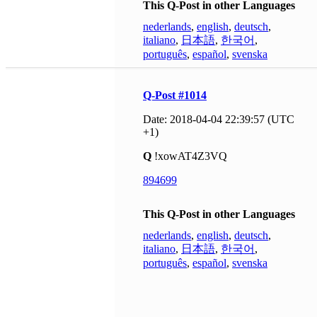
This Q-Post in other Languages
nederlands
,
english
,
deutsch
,
italiano
,
日本語
,
한국어
,
português
,
español
,
svenska
Q-Post #1014
Date: 2018-04-04 22:39:57 (UTC
+1)
Q
!xowAT4Z3VQ
894699
This Q-Post in other Languages
nederlands
,
english
,
deutsch
,
italiano
,
日本語
,
한국어
,
português
,
español
,
svenska