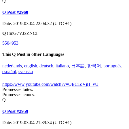
Q
Q-Post #2960
Date: 2019-03-04 22:04:32 (UTC +1)
Q
!!mG7VJxZNCI
5504953
This Q-Post in other Languages
nederlands
,
english
,
deutsch
,
italiano
,
日本語
,
한국어
,
português
,
español
,
svenska
https://www.youtube.com/watch?v=QEC1oVjH_vU
Promesses faites.
Promesses tenues.
Q
Q-Post #2959
Date: 2019-03-04 21:39:34 (UTC +1)