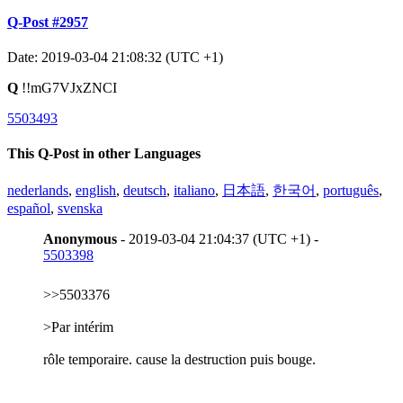
Q-Post #2957
Date: 2019-03-04 21:08:32 (UTC +1)
Q
!!mG7VJxZNCI
5503493
This Q-Post in other Languages
nederlands
,
english
,
deutsch
,
italiano
,
日本語
,
한국어
,
português
,
español
,
svenska
Anonymous
- 2019-03-04 21:04:37 (UTC +1) -
5503398
>>5503376
>Par intérim
rôle temporaire. cause la destruction puis bouge.