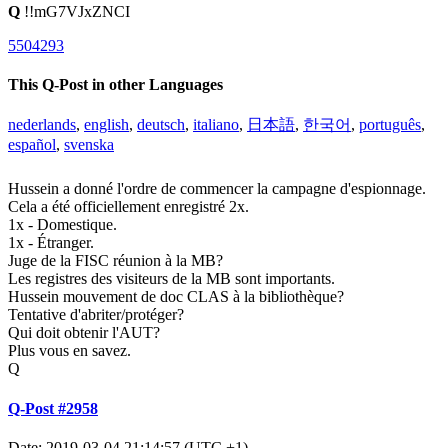
Q
!!mG7VJxZNCI
5504293
This Q-Post in other Languages
nederlands
,
english
,
deutsch
,
italiano
,
日本語
,
한국어
,
português
,
español
,
svenska
Hussein a donné l'ordre de commencer la campagne d'espionnage.
Cela a été officiellement enregistré 2x.
1x - Domestique.
1x - Étranger.
Juge de la FISC réunion à la MB?
Les registres des visiteurs de la MB sont importants.
Hussein mouvement de doc CLAS à la bibliothèque?
Tentative d'abriter/protéger?
Qui doit obtenir l'AUT?
Plus vous en savez.
Q
Q-Post #2958
Date: 2019-03-04 21:14:57 (UTC +1)