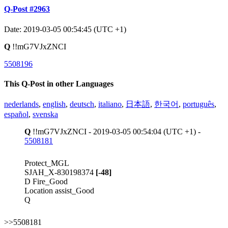
Q-Post #2963
Date: 2019-03-05 00:54:45 (UTC +1)
Q
!!mG7VJxZNCI
5508196
This Q-Post in other Languages
nederlands
,
english
,
deutsch
,
italiano
,
日本語
,
한국어
,
português
,
español
,
svenska
Q
!!mG7VJxZNCI - 2019-03-05 00:54:04 (UTC +1) -
5508181
Protect_MGL
SJAH_X-830198374
[-48]
D Fire_Good
Location assist_Good
Q
>>5508181