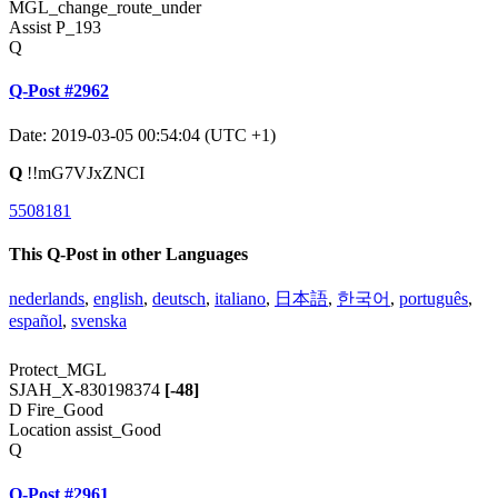
MGL_change_route_under
Assist P_193
Q
Q-Post #2962
Date: 2019-03-05 00:54:04 (UTC +1)
Q
!!mG7VJxZNCI
5508181
This Q-Post in other Languages
nederlands
,
english
,
deutsch
,
italiano
,
日本語
,
한국어
,
português
,
español
,
svenska
Protect_MGL
SJAH_X-830198374
[-48]
D Fire_Good
Location assist_Good
Q
Q-Post #2961