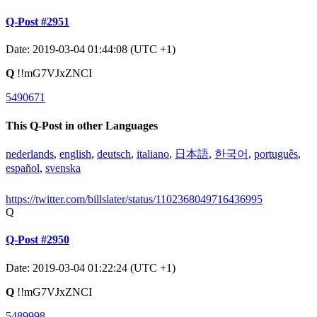
Q-Post #2951
Date: 2019-03-04 01:44:08 (UTC +1)
Q
!!mG7VJxZNCI
5490671
This Q-Post in other Languages
nederlands
,
english
,
deutsch
,
italiano
,
日本語
,
한국어
,
português
,
español
,
svenska
https://twitter.com/billslater/status/1102368049716436995
Q
Q-Post #2950
Date: 2019-03-04 01:22:24 (UTC +1)
Q
!!mG7VJxZNCI
5489998