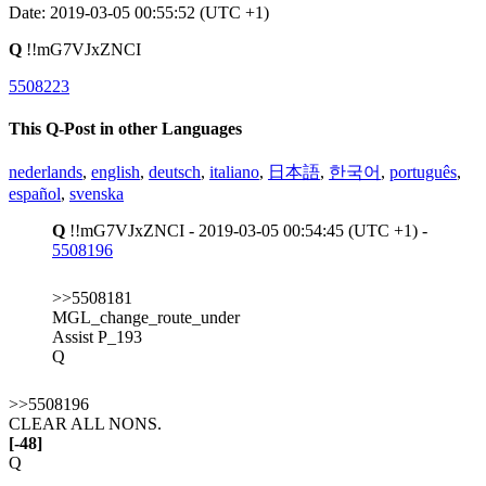
Date: 2019-03-05 00:55:52 (UTC +1)
Q
!!mG7VJxZNCI
5508223
This Q-Post in other Languages
nederlands
,
english
,
deutsch
,
italiano
,
日本語
,
한국어
,
português
,
español
,
svenska
Q
!!mG7VJxZNCI - 2019-03-05 00:54:45 (UTC +1) -
5508196
>>5508181
MGL_change_route_under
Assist P_193
Q
>>5508196
CLEAR ALL NONS.
[-48]
Q