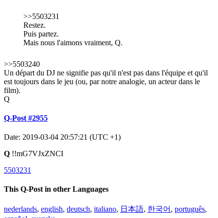
>>5503231
Restez.
Puis partez.
Mais nous l'aimons vraiment, Q.
>>5503240
Un départ du DJ ne signifie pas qu'il n'est pas dans l'équipe et qu'il
est toujours dans le jeu (ou, par notre analogie, un acteur dans le
film).
Q
Q-Post #2955
Date: 2019-03-04 20:57:21 (UTC +1)
Q
!!mG7VJxZNCI
5503231
This Q-Post in other Languages
nederlands
,
english
,
deutsch
,
italiano
,
日本語
,
한국어
,
português
,