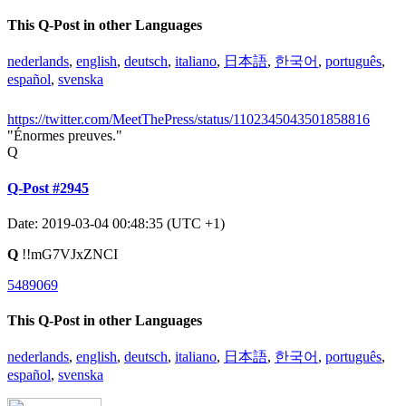
This Q-Post in other Languages
nederlands
,
english
,
deutsch
,
italiano
,
日本語
,
한국어
,
português
,
español
,
svenska
https://twitter.com/MeetThePress/status/1102345043501858816
"Énormes preuves."
Q
Q-Post #2945
Date: 2019-03-04 00:48:35 (UTC +1)
Q
!!mG7VJxZNCI
5489069
This Q-Post in other Languages
nederlands
,
english
,
deutsch
,
italiano
,
日本語
,
한국어
,
português
,
español
,
svenska