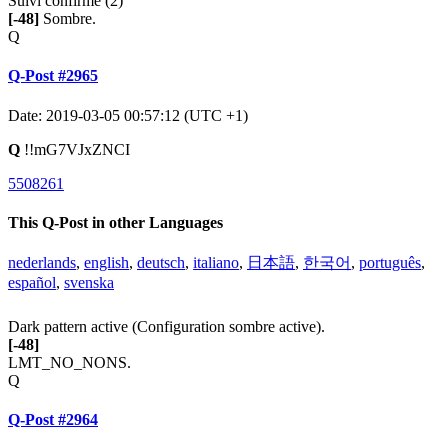
Suivi confirmé (2)
[-48]
Sombre.
Q
Q-Post #2965
Date: 2019-03-05 00:57:12 (UTC +1)
Q
!!mG7VJxZNCI
5508261
This Q-Post in other Languages
nederlands
,
english
,
deutsch
,
italiano
,
日本語
,
한국어
,
português
,
español
,
svenska
Dark pattern active (Configuration sombre active).
[-48]
LMT_NO_NONS.
Q
Q-Post #2964