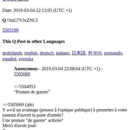
Date: 2019-03-04 22:13:05 (UTC +1)
Q
!!mG7VJxZNCI
5505190
This Q-Post in other Languages
nederlands
,
english
,
deutsch
,
italiano
,
日本語
,
한국어
,
português
,
español
,
svenska
Anonymous
- 2019-03-04 22:08:04 (UTC +1) -
5505069
>>5504953
“Posture de guerre”
>>5505069 (/pb)
Y a-t-il un avantage (pensez à l'optique publique) à permettre à votre
ennemi d'ouvrir la porte d'entrée?
Une posture "de guerre" activée?
Merci d'avoir joué.