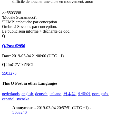
difficile de toucher une cible en mouvement, anon
>>5503398
'Modèle Scaramucci'.
'TEMP' embauche par conception.
Ombre à Sessions par conception.
Le public sera informé > décharge de doc.
Q
Q-Post #2956
Date: 2019-03-04 21:00:00 (UTC +1)
Q
!!mG7VJxZNCI
5503275
This Q-Post in other Languages
nederlands
,
english
,
deutsch
,
italiano
,
日本語
,
한국어
,
português
,
español
,
svenska
Anonymous
- 2019-03-04 20:57:51 (UTC +1) -
5503240