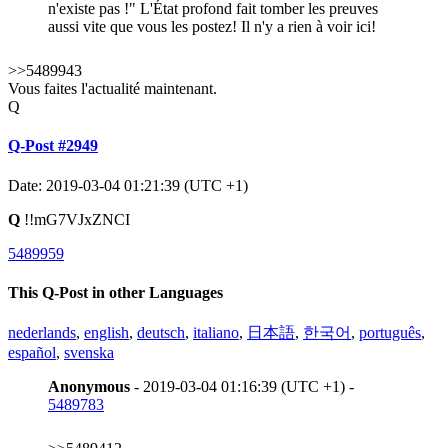
n'existe pas !" L'État profond fait tomber les preuves
aussi vite que vous les postez! Il n'y a rien à voir ici!
>>5489943
Vous faites l'actualité maintenant.
Q
Q-Post #2949
Date: 2019-03-04 01:21:39 (UTC +1)
Q
!!mG7VJxZNCI
5489959
This Q-Post in other Languages
nederlands
,
english
,
deutsch
,
italiano
,
日本語
,
한국어
,
português
,
español
,
svenska
Anonymous
- 2019-03-04 01:16:39 (UTC +1) -
5489783