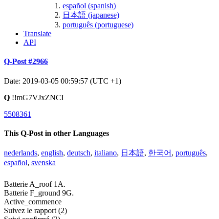
español (spanish)
日本語 (japanese)
português (portuguese)
Translate
API
Q-Post #2966
Date: 2019-03-05 00:59:57 (UTC +1)
Q
!!mG7VJxZNCI
5508361
This Q-Post in other Languages
nederlands
,
english
,
deutsch
,
italiano
,
日本語
,
한국어
,
português
,
español
,
svenska
Batterie A_roof 1A.
Batterie F_ground 9G.
Active_commence
Suivez le rapport (2)