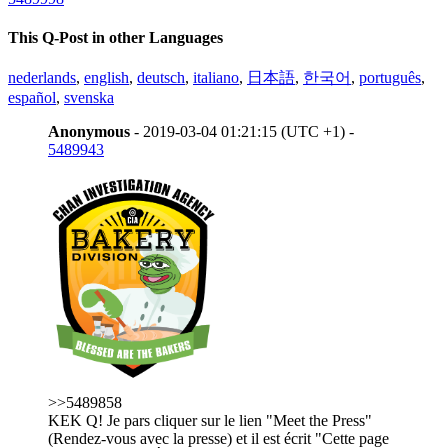
This Q-Post in other Languages
nederlands
,
english
,
deutsch
,
italiano
,
日本語
,
한국어
,
português
,
español
,
svenska
Anonymous
- 2019-03-04 01:21:15 (UTC +1) -
5489943
>>5489858
KEK Q! Je pars cliquer sur le lien "Meet the Press"
(Rendez-vous avec la presse) et il est écrit "Cette page