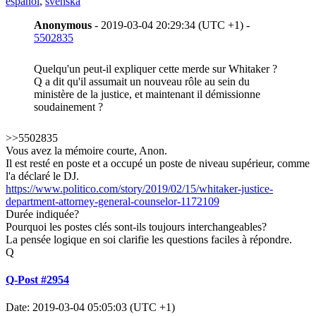
español
,
svenska
Anonymous
- 2019-03-04 20:29:34 (UTC +1) -
5502835
Quelqu'un peut-il expliquer cette merde sur Whitaker ?
Q a dit qu'il assumait un nouveau rôle au sein du
ministère de la justice, et maintenant il démissionne
soudainement ?
>>5502835
Vous avez la mémoire courte, Anon.
Il est resté en poste et a occupé un poste de niveau supérieur, comme
l'a déclaré le DJ.
https://www.politico.com/story/2019/02/15/whitaker-justice-
department-attorney-general-counselor-1172109
Durée indiquée?
Pourquoi les postes clés sont-ils toujours interchangeables?
La pensée logique en soi clarifie les questions faciles à répondre.
Q
Q-Post #2954
Date: 2019-03-04 05:05:03 (UTC +1)