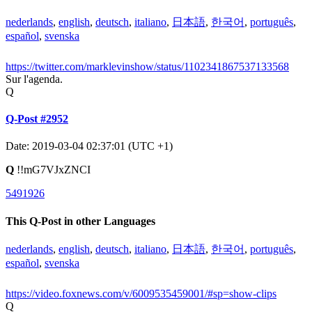
nederlands
,
english
,
deutsch
,
italiano
,
日本語
,
한국어
,
português
,
español
,
svenska
https://twitter.com/marklevinshow/status/1102341867537133568
Sur l'agenda.
Q
Q-Post #2952
Date: 2019-03-04 02:37:01 (UTC +1)
Q
!!mG7VJxZNCI
5491926
This Q-Post in other Languages
nederlands
,
english
,
deutsch
,
italiano
,
日本語
,
한국어
,
português
,
español
,
svenska
https://video.foxnews.com/v/6009535459001/#sp=show-clips
Q