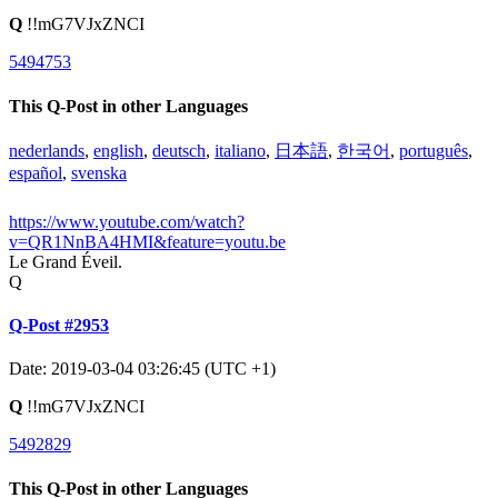
Q
!!mG7VJxZNCI
5494753
This Q-Post in other Languages
nederlands
,
english
,
deutsch
,
italiano
,
日本語
,
한국어
,
português
,
español
,
svenska
https://www.youtube.com/watch?
v=QR1NnBA4HMI&feature=youtu.be
Le Grand Éveil.
Q
Q-Post #2953
Date: 2019-03-04 03:26:45 (UTC +1)
Q
!!mG7VJxZNCI
5492829
This Q-Post in other Languages