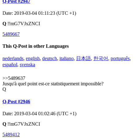
Q-Post #2947
Date: 2019-03-04 01:11:23 (UTC +1)
Q
!!mG7VJxZNCI
5489667
This Q-Post in other Languages
nederlands
,
english
,
deutsch
,
italiano
,
日本語
,
한국어
,
português
,
español
,
svenska
>>5489637
Jusqu'à quel point est-ce statistiquement impossible?
Q
Q-Post #2946
Date: 2019-03-04 01:02:46 (UTC +1)
Q
!!mG7VJxZNCI
5489412