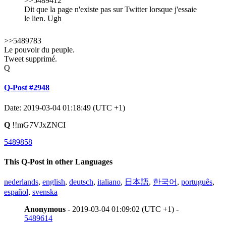
>>5489412
Dit que la page n'existe pas sur Twitter lorsque j'essaie
le lien. Ugh
>>5489783
Le pouvoir du peuple.
Tweet supprimé.
Q
Q-Post #2948
Date: 2019-03-04 01:18:49 (UTC +1)
Q
!!mG7VJxZNCI
5489858
This Q-Post in other Languages
nederlands
,
english
,
deutsch
,
italiano
,
日本語
,
한국어
,
português
,
español
,
svenska
Anonymous
- 2019-03-04 01:09:02 (UTC +1) -
5489614