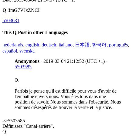
Q
!!mG7VJxZNCI
5503631
This Q-Post in other Languages
nederlands
,
english
,
deutsch
,
italiano
,
日本語
,
한국어
,
português
,
español
,
svenska
Anonymous
- 2019-03-04 21:12:52 (UTC +1) -
5503585
Q,
Parfois je pense qu'il est difficile pour vous d'avoir de
l'empathie envers nous. Vous êtes tous dans une
position de savoir. Nous sommes dans l'obscurité. Nous
sommes désespérés de trouver la vérité et la justice.
>>5503585
Définissez "Canal-arrière".
Q