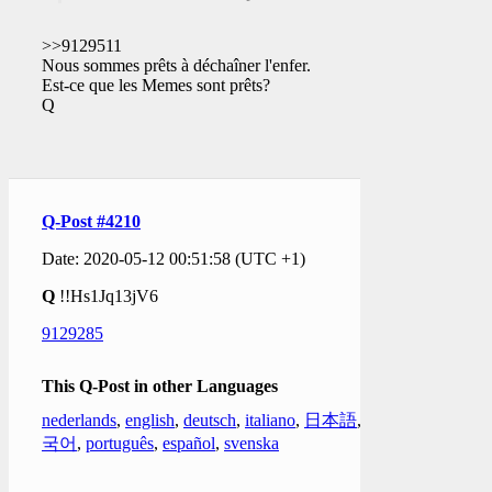
>>9129511
Nous sommes prêts à déchaîner l'enfer.
Est-ce que les Memes sont prêts?
Q
Q-Post #4210
Date: 2020-05-12 00:51:58 (UTC +1)
Q
!!Hs1Jq13jV6
9129285
This Q-Post in other Languages
nederlands
,
english
,
deutsch
,
italiano
,
日本語
,
한
국어
,
português
,
español
,
svenska