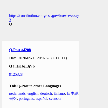
https://constitution.congress.gov/browse/essay/artI_S6_C1_1_2/
3
Q
Q-Post #4208
Date: 2020-05-11 20:02:28 (UTC +1)
Q
!!Hs1Jq13jV6
9125328
This Q-Post in other Languages
nederlands
,
english
,
deutsch
,
italiano
,
日本語
,
한
국어
,
português
,
español
,
svenska