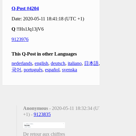
Q-Post #4204
Date: 2020-05-11 18:41:18 (UTC +1)
Q
!!Hs1Jq13jV6
9123976
This Q-Post in other Languages
nederlands
,
english
,
deutsch
,
italiano
,
日本語
,
한
국어
,
português
,
español
,
svenska
Anonymous
- 2020-05-11 18:32:34 (UTC
+1) -
9123835
De retour aux chiffres