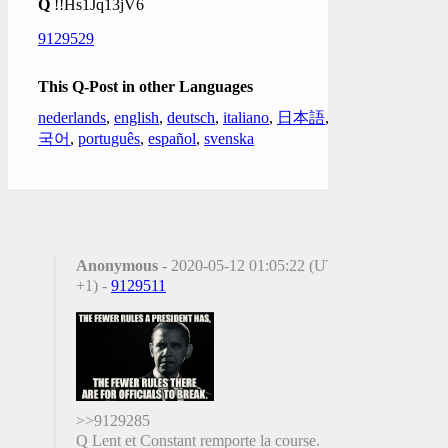
Q
!!Hs1Jq13jV6
9129529
This Q-Post in other Languages
nederlands
,
english
,
deutsch
,
italiano
,
日本語
,
한
국어
,
português
,
español
,
svenska
Anonymous
- 2020-05-12 01:05:22 (UTC
+1) -
9129511
>>9129285
Q Lent et Constant remporte la course.