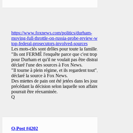
https://www.foxnews.com/politics/durham-
moving-full-throttle-on-russia-probe-review-with-
top-federal-prosecutors-involved-sources
Les mots-clés sont drôles pour toute la famille.
"Ils ont FERMÉ l'enquête parce que c'est trop
pour Durham et qu'il ne voulait pas être distrait", a
déclaré l'une des sources à Fox News.
"Il tourne à plein régime, et ils regardent tout", a
déclaré la source à Fox News.
Des miettes de pain ont été jetées dans les jours
précédant la décision selon laquelle son affaire
pourrait être réexaminée.
Q
Q-Post #4202