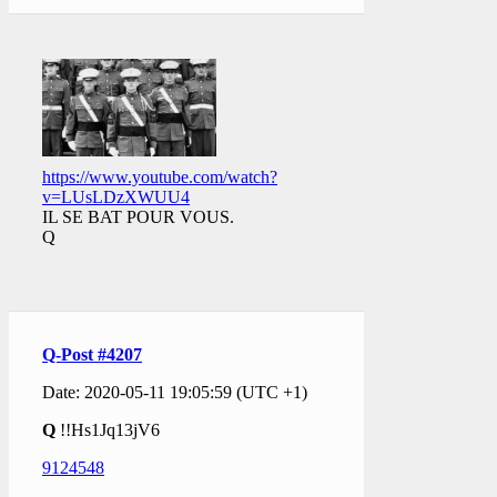
https://www.youtube.com/watch?
v=LUsLDzXWUU4
IL SE BAT POUR VOUS.
Q
Q-Post #4207
Date: 2020-05-11 19:05:59 (UTC +1)
Q
!!Hs1Jq13jV6
9124548