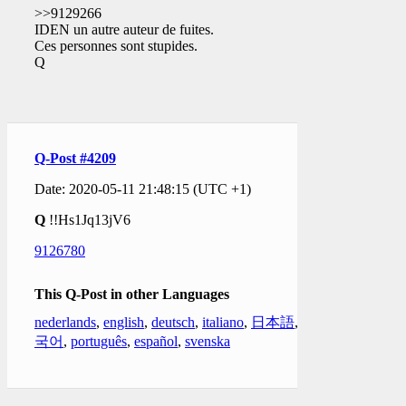
>>9129266
IDEN un autre auteur de fuites.
Ces personnes sont stupides.
Q
Q-Post #4209
Date: 2020-05-11 21:48:15 (UTC +1)
Q
!!Hs1Jq13jV6
9126780
This Q-Post in other Languages
nederlands
,
english
,
deutsch
,
italiano
,
日本語
,
한
국어
,
português
,
español
,
svenska