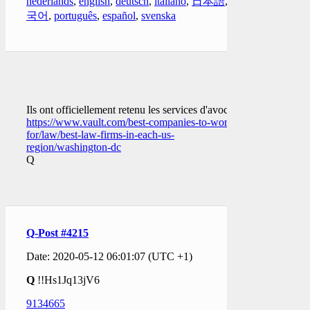
nederlands
,
english
,
deutsch
,
italiano
,
日本語
,
한
국어
,
português
,
español
,
svenska
Ils ont officiellement retenu les services d'avocats.
https://www.vault.com/best-companies-to-work-
for/law/best-law-firms-in-each-us-
region/washington-dc
Q
Q-Post #4215
Date: 2020-05-12 06:01:07 (UTC +1)
Q
!!Hs1Jq13jV6
9134665