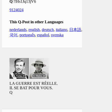
Q
!!Hs1Jq13jV6
9124024
This Q-Post in other Languages
nederlands
,
english
,
deutsch
,
italiano
,
日本語
,
한
국어
,
português
,
español
,
svenska
LA GUERRE EST RÉELLE.
IL SE BAT POUR VOUS.
Q