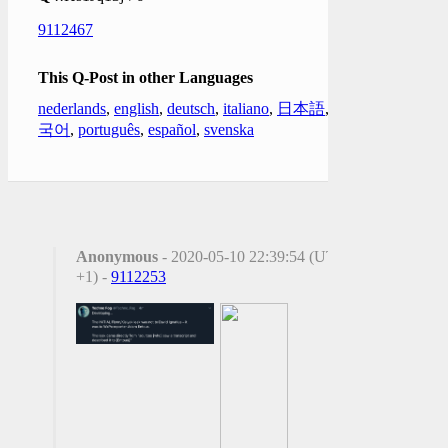
9112467
This Q-Post in other Languages
nederlands
,
english
,
deutsch
,
italiano
,
日本語
,
한
국어
,
português
,
español
,
svenska
Anonymous
- 2020-05-10 22:39:54 (UTC
+1) -
9112253