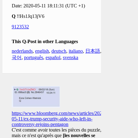
Date: 2020-05-11 18:11:31 (UTC +1)
Q
!!Hs1Jq13jV6
9123532
This Q-Post in other Languages
nederlands
,
english
,
deutsch
,
italiano
,
日本語
,
한
국어
,
português
,
español
,
svenska
https://www.bloomberg.com/news/articles/2020-
05-11/ex-trump-security-aide-who-left-in-
controversy-rejoins-pentagon
C'est comme avoir toutes les pièces du puzzle,
mais ce n'est qu'après que
[les nouvelles se