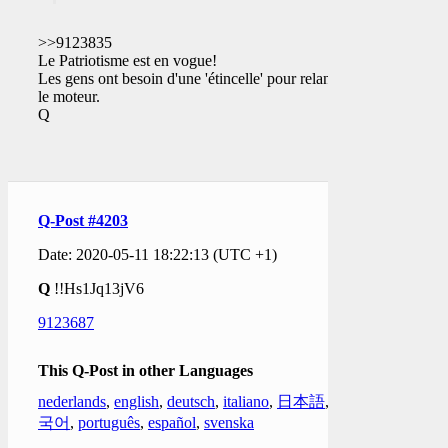
>>9123835
Le Patriotisme est en vogue!
Les gens ont besoin d'une 'étincelle' pour relancer
le moteur.
Q
Q-Post #4203
Date: 2020-05-11 18:22:13 (UTC +1)
Q
!!Hs1Jq13jV6
9123687
This Q-Post in other Languages
nederlands
,
english
,
deutsch
,
italiano
,
日本語
,
한
국어
,
português
,
español
,
svenska