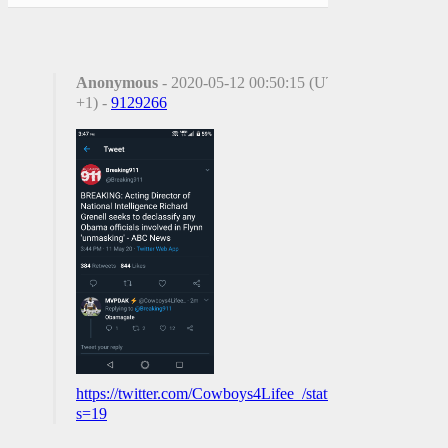
Anonymous
- 2020-05-12 00:50:15 (UTC
+1) -
9129266
https://twitter.com/Cowboys4Lifee_/status/12599777356
s=19