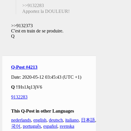
>>9132283
Apportez la DOULEUR!
>>9132373
C'est en train de se produire.
Q
Q-Post #4213
Date: 2020-05-12 03:45:43 (UTC +1)
Q
!!Hs1Jq13jV6
9132283
This Q-Post in other Languages
nederlands
,
english
,
deutsch
,
italiano
,
日本語
,
한
국어
,
português
,
español
,
svenska