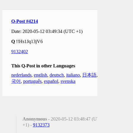
Q-Post #4214
Date: 2020-05-12 03:49:34 (UTC +1)
Q
!!Hs1Jq13jV6
9132402
This Q-Post in other Languages
nederlands
,
english
,
deutsch
,
italiano
,
日本語
,
한
국어
,
português
,
español
,
svenska
Anonymous
- 2020-05-12 03:48:47 (UTC
+1) -
9132373