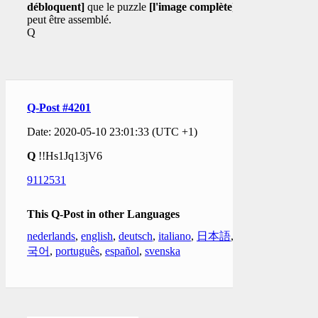
débloquent]
que le puzzle
[l'image complète]
peut être assemblé.
Q
Q-Post #4201
Date: 2020-05-10 23:01:33 (UTC +1)
Q
!!Hs1Jq13jV6
9112531
This Q-Post in other Languages
nederlands
,
english
,
deutsch
,
italiano
,
日本語
,
한
국어
,
português
,
español
,
svenska