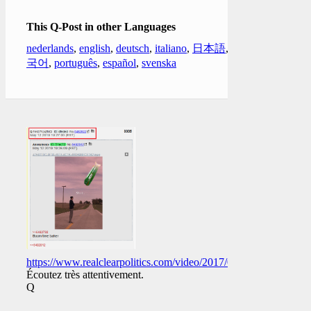
This Q-Post in other Languages
nederlands
,
english
,
deutsch
,
italiano
,
日本語
,
한
국어
,
português
,
español
,
svenska
https://www.realclearpolitics.com/video/2017/03/20/trey_go
Écoutez très attentivement.
Q