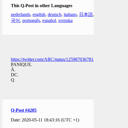
This Q-Post in other Languages
nederlands
,
english
,
deutsch
,
italiano
,
日本語
,
한
국어
,
português
,
español
,
svenska
https://twitter.com/ABC/status/1259870367818092547
PANIQUE.
À.
DC.
Q
Q-Post #4205
Date: 2020-05-11 18:43:16 (UTC +1)