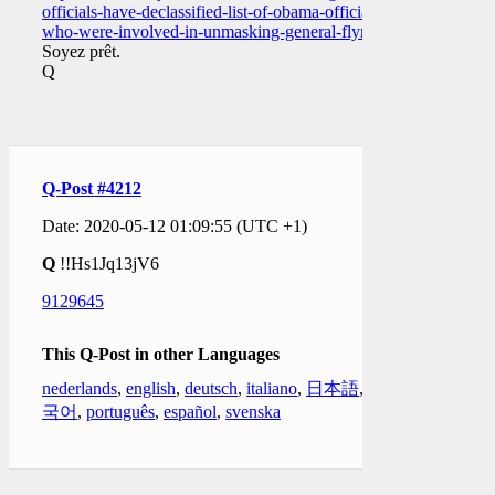
officials-have-declassified-list-of-obama-officials-
who-were-involved-in-unmasking-general-flynn
Soyez prêt.
Q
Q-Post #4212
Date: 2020-05-12 01:09:55 (UTC +1)
Q
!!Hs1Jq13jV6
9129645
This Q-Post in other Languages
nederlands
,
english
,
deutsch
,
italiano
,
日本語
,
한
국어
,
português
,
español
,
svenska