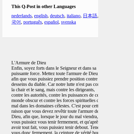
This Q-Post in other Languages
nederlands
,
english
,
deutsch
,
italiano
,
日本語
,
한
국어
,
português
,
español
,
svenska
L'Armure de Dieu
Enfin, soyez forts dans le Seigneur et dans sa
puissante force. Mettez toute l'armure de Dieu,
afin que vous puissiez prendre position contre les
desseins du diable. Car notre lutte n'est pas contre
la chair et le sang, mais contre les dirigeants,
contre les autorités, contre les puissances de ce
monde obscur et contre les forces spirituelles du
mal dans les domaines célestes. C'est pour cette
raison que vous devez revêtir toute l'armure de
Dieu, afin que, lorsque le jour du mal viendra,
vous puissiez vous tenir fermement, et qu'après
avoir tout fait, vous puissiez tenir debout. Tenez-
vous donc fermement, la ceinture de vérité bouclée