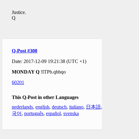
Justice.
Q
Q-Post #308
Date: 2017-12-09 19:21:38 (UTC +1)
MONDAY Q
!ITPb.qbhqo
60201
This Q-Post in other Languages
nederlands
,
english
,
deutsch
,
italiano
,
日本語
,
한
국어
,
português
,
español
,
svenska