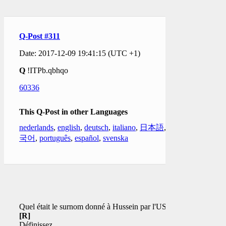
Q-Post #311
Date: 2017-12-09 19:41:15 (UTC +1)
Q
!ITPb.qbhqo
60336
This Q-Post in other Languages
nederlands
,
english
,
deutsch
,
italiano
,
日本語
,
한
국어
,
português
,
español
,
svenska
Quel était le surnom donné à Hussein par l'USSS?
[R]
Définissez.