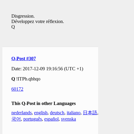
Disgression.
Développez votre réflexion.
Q
Q-Post #307
Date: 2017-12-09 19:16:56 (UTC +1)
Q
!ITPb.qbhqo
60172
This Q-Post in other Languages
nederlands
,
english
,
deutsch
,
italiano
,
日本語
,
한
국어
,
português
,
español
,
svenska