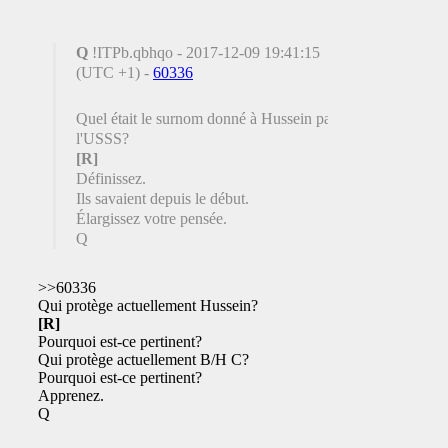
Q
!ITPb.qbhqo - 2017-12-09 19:41:15
(UTC +1) -
60336
Quel était le surnom donné à Hussein par
l'USSS?
[R]
Définissez.
Ils savaient depuis le début.
Élargissez votre pensée.
Q
>>60336
Qui protège actuellement Hussein?
[R]
Pourquoi est-ce pertinent?
Qui protège actuellement B/H C?
Pourquoi est-ce pertinent?
Apprenez.
Q