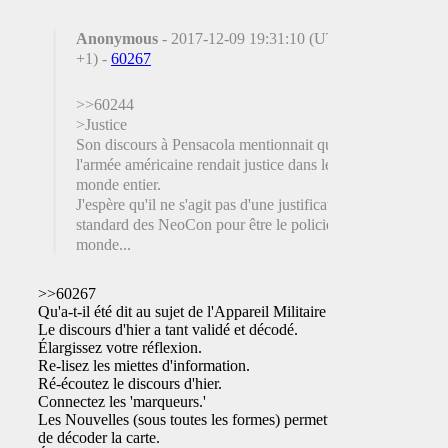
Anonymous
- 2017-12-09 19:31:10 (UTC
+1) -
60267
>>60244
>Justice
Son discours à Pensacola mentionnait que
l'armée américaine rendait justice dans le
monde entier.
J'espère qu'il ne s'agit pas d'une justification
standard des NeoCon pour être le policier du
monde...
>>60267
Qu'a-t-il été dit au sujet de l'Appareil Militaire US?
Le discours d'hier a tant validé et décodé.
Élargissez votre réflexion.
Re-lisez les miettes d'information.
Ré-écoutez le discours d'hier.
Connectez les 'marqueurs.'
Les Nouvelles (sous toutes les formes) permettent
de décoder la carte.