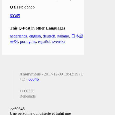
Q
!ITPb.qbhqo
60365
This Q-Post in other Languages
nederlands
,
english
,
deutsch
,
italiano
,
日本語
,
한
국어
,
português
,
español
,
svenska
Anonymous
- 2017-12-09 19:42:19 (UTC
+1) -
60346
>>60336
Renegade
>>60346
Une personne qui déserte et trahit une