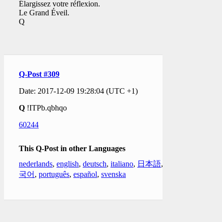
Élargissez votre réflexion.
Le Grand Éveil.
Q
Q-Post #309
Date: 2017-12-09 19:28:04 (UTC +1)
Q
!ITPb.qbhqo
60244
This Q-Post in other Languages
nederlands
,
english
,
deutsch
,
italiano
,
日本語
,
한
국어
,
português
,
español
,
svenska