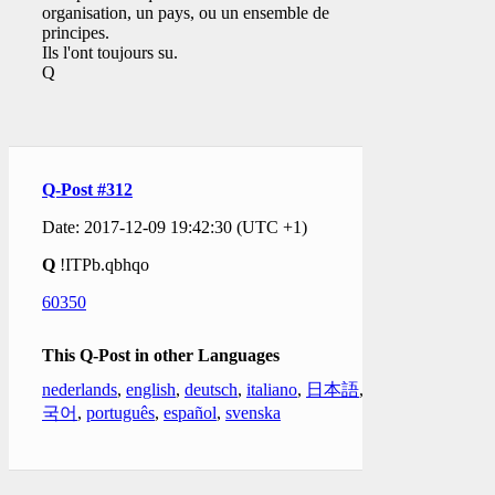
organisation, un pays, ou un ensemble de
principes.
Ils l'ont toujours su.
Q
Q-Post #312
Date: 2017-12-09 19:42:30 (UTC +1)
Q
!ITPb.qbhqo
60350
This Q-Post in other Languages
nederlands
,
english
,
deutsch
,
italiano
,
日本語
,
한
국어
,
português
,
español
,
svenska