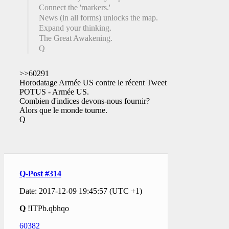
Connect the 'markers.'
News (in all forms) unlocks the map.
Expand your thinking.
The Great Awakening.
Q
>>60291
Horodatage Armée US contre le récent Tweet de
POTUS - Armée US.
Combien d'indices devons-nous fournir?
Alors que le monde tourne.
Q
Q-Post #314
Date: 2017-12-09 19:45:57 (UTC +1)
Q
!ITPb.qbhqo
60382