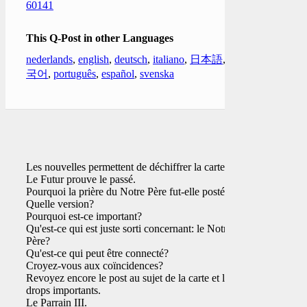
60141
This Q-Post in other Languages
nederlands
,
english
,
deutsch
,
italiano
,
日本語
,
한
국어
,
português
,
español
,
svenska
Les nouvelles permettent de déchiffrer la carte.
Le Futur prouve le passé.
Pourquoi la prière du Notre Père fut-elle postée?
Quelle version?
Pourquoi est-ce important?
Qu'est-ce qui est juste sorti concernant: le Notre-
Père?
Qu'est-ce qui peut être connecté?
Croyez-vous aux coïncidences?
Revoyez encore le post au sujet de la carte et les
drops importants.
Le Parrain III.