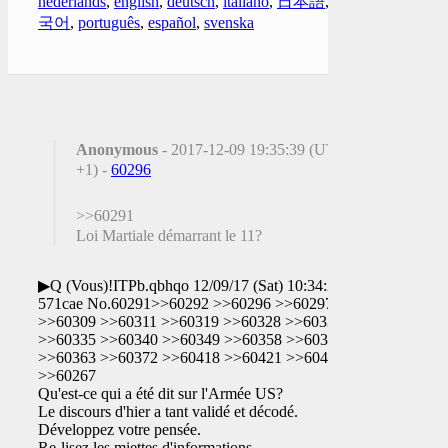
nederlands
,
english
,
deutsch
,
italiano
,
日本語
,
한
국어
,
português
,
español
,
svenska
Anonymous
- 2017-12-09 19:35:39 (UTC
+1) -
60296
>>60291
Loi Martiale démarrant le 11?
▶Q (Vous)!ITPb.qbhqo 12/09/17 (Sat) 10:34:24
571cae No.60291>>60292 >>60296 >>60297
>>60309 >>60311 >>60319 >>60328 >>60331
>>60335 >>60340 >>60349 >>60358 >>60359
>>60363 >>60372 >>60418 >>60421 >>60428
>>60267
Qu'est-ce qui a été dit sur l'Armée US?
Le discours d'hier a tant validé et décodé.
Développez votre pensée.
Re-lisez les miettes d'informations.