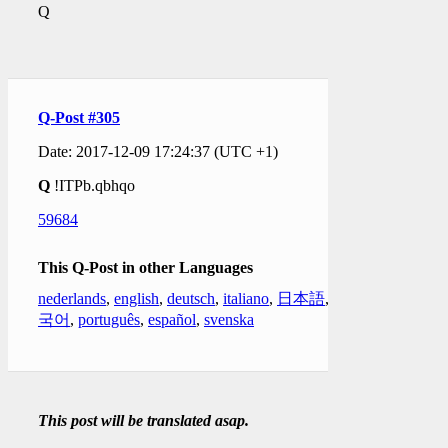
Q
Q-Post #305
Date: 2017-12-09 17:24:37 (UTC +1)
Q
!ITPb.qbhqo
59684
This Q-Post in other Languages
nederlands
,
english
,
deutsch
,
italiano
,
日本語
,
한
국어
,
português
,
español
,
svenska
This post will be translated asap.