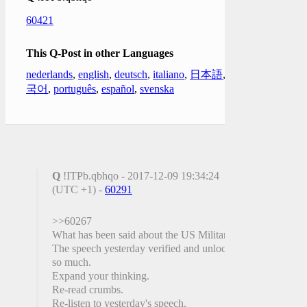
60421
This Q-Post in other Languages
nederlands
,
english
,
deutsch
,
italiano
,
日本語
,
한
국어
,
português
,
español
,
svenska
Q
!ITPb.qbhqo - 2017-12-09 19:34:24
(UTC +1) -
60291
>>60267
What has been said about the US Military?
The speech yesterday verified and unlocked
so much.
Expand your thinking.
Re-read crumbs.
Re-listen to yesterday's speech.