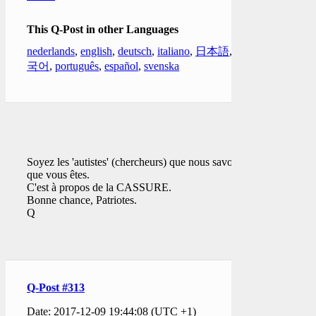
This Q-Post in other Languages
nederlands
,
english
,
deutsch
,
italiano
,
日本語
,
한
국어
,
português
,
español
,
svenska
Soyez les 'autistes' (chercheurs) que nous savons
que vous êtes.
C'est à propos de la CASSURE.
Bonne chance, Patriotes.
Q
Q-Post #313
Date: 2017-12-09 19:44:08 (UTC +1)