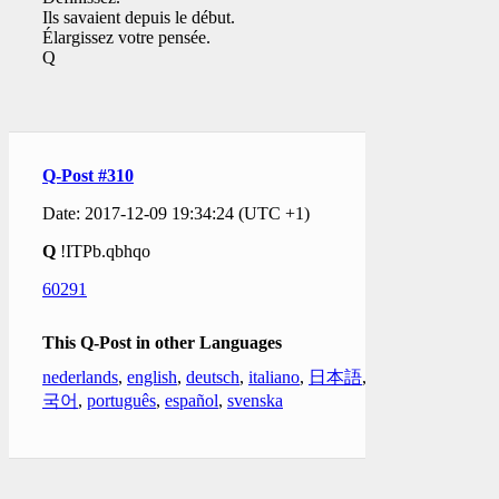
Ils savaient depuis le début.
Élargissez votre pensée.
Q
Q-Post #310
Date: 2017-12-09 19:34:24 (UTC +1)
Q
!ITPb.qbhqo
60291
This Q-Post in other Languages
nederlands
,
english
,
deutsch
,
italiano
,
日本語
,
한
국어
,
português
,
español
,
svenska